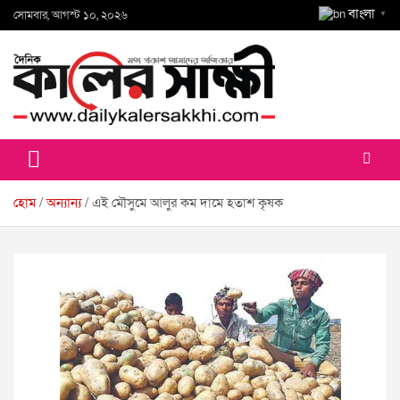
Skip
বাংলা
সোমবার, আগস্ট ১০, ২০২৬
▼
to
content
কালের সাক্ষী
হোম
অন্যান্য
এই মৌসুমে আলুর কম দামে হতাশ কৃষক