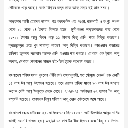
স্টোরেজে পড়ে আছে। অথচ বিক্রির জন্য হাতে আছে মাত্র দুই মাস সময়।
আড়তদার আলী হোসেন জানান, গত কয়েকদিন ধরে বগুড়া, রাজশাহী ও রংপুর অঞ্চল
থেকে ১২ থেকে ১৪ টাকায় কিনতে হচ্ছে। মুন্সীগঞ্জের আড়তদারদের কাছ থেকে
১০-১১ টাকায় আলু কিনে গড়ে ১১ টাকার কিছু বেশি দামে বিক্রি করছেন।
ক্রয়মূল্যের চেয়ে খুব সামান্য লাভেই আলু বিক্রি করছেন। কারওয়ান বাজারের
চাহিদার তুলনায় সরবরাহ অনেক বেশি হওয়ায় দাম কমছে। যেখানে এক ট্রাক আলু
দরকার, সেখানে দোকানের সামনে দুই-তিন ট্রাক অপেক্ষা করছে।
বাংলাদেশ পরিসংখ্যান ব্যুরোর (বিবিএস) তথ্যানুযায়ী, গত মৌসুমে রেকর্ড এক কোটি
১৫ লাখ টন আলু উৎপাদন হয়েছে। তবে দেশের চাহিদা মাত্র ৯০ লাখ টন হওয়ায়
অনেক বেশি আলু উদ্বৃত্ত থেকে গেছে। ২০২৪-২৫ অর্থবছরে ৬২ হাজার টন আলু
রপ্তানি হয়েছে। তারপরও বিপুল পরিমাণ আলু কোল্ড স্টোরেজে জমে আছে।
বাংলাদেশ কোল্ড স্টোরেজ অ্যাসোসিয়েশনের হিসাবে দেশে মোট উৎপাদিত আলুর বেশির
ভাগই সরাসরি খাওয়া হয়। এছাড়া ১০ লাখ টন বীজ হিসেবে এবং কিছু যায় চিপস-