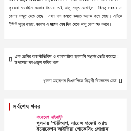
কৃষকরা ভেবেছিল সরকার কিনবে, তাই আলু মজুত রেখেছিল। কিন্তু সরকার না
কেনায় মজুত বেড়ে গেছে। এখন দাম কমতে কমতে অনেক কমে গেছে। এদিকে
টিসিবি সূত্র বলছে, সরকার এ মাসের শেষ দিক থেকে আলু কেনা শুরু করবে।
Post
এক শ্রেণির রাজনীতিবিদ ও ব্যবসায়ীরা জ্বালানি সংকট তৈরি করেছে :
navigation
উপদেষ্টা ফাওজুল কবির খান
খুলনা মহানগর বিএনপিতে ত্রিমুখী বিভেদের ঢেউ
সর্বশেষ খবর
বাংলাদেশ
হাইলাইট
খুলনায় ‘স্টার্টআপ, সায়েন্স প্রজেক্ট অ্যান্ড
ইনোভেশন আইডিয়া শোকেসিং প্রোগ্রাম’