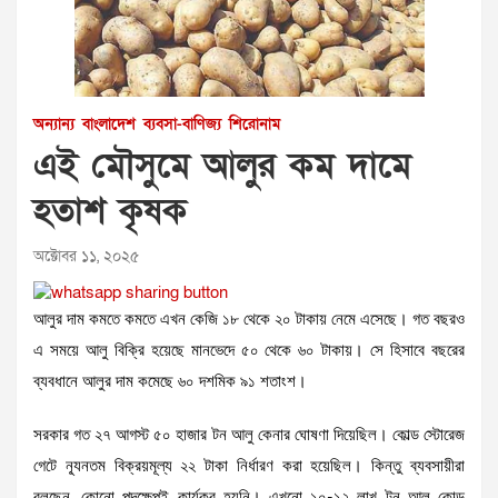
অন্যান্য
বাংলাদেশ
ব্যবসা-বাণিজ্য
শিরোনাম
এই মৌসুমে আলুর কম দামে
হতাশ কৃষক
অক্টোবর ১১, ২০২৫
আলুর দাম কমতে কমতে এখন কেজি ১৮ থেকে ২০ টাকায় নেমে এসেছে। গত বছরও
এ সময়ে আলু বিক্রি হয়েছে মানভেদে ৫০ থেকে ৬০ টাকায়। সে হিসাবে বছরের
ব্যবধানে আলুর দাম কমেছে ৬০ দশমিক ৯১ শতাংশ।
সরকার গত ২৭ আগস্ট ৫০ হাজার টন আলু কেনার ঘোষণা দিয়েছিল। কোল্ড স্টোরেজ
গেটে ন্যূনতম বিক্রয়মূল্য ২২ টাকা নির্ধারণ করা হয়েছিল। কিন্তু ব্যবসায়ীরা
বলছেন, কোনো পদক্ষেপই কার্যকর হয়নি। এখনো ১০-১২ লাখ টন আলু কোল্ড