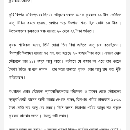
ক্র্যাকার তৈরিতে।
কৃষি বিপণন অধিদপ্তরের হিসাবে মৌসুমের শুরুতে অনেক কৃষককে ১১ টাকা কেজিতে
আলু বিক্রি করতে হয়েছে, যেখানে গড়ে উৎপাদন খরচ ছিল কেজি ১৪ টাকা।
উত্তরাঞ্চলের কৃষকদের খরচ হয়েছে ২০ থেকে ২২ টাকা পর্যন্ত।
কৃষক শাকিরুল বলেন, তিনি সোয়া তিন বিঘা জমিতে আলু চাষ করেছিলেন।
বিঘাপ্রতি উৎপাদন হয়েছে ৭৫ মণ, খরচ হয়েছে ৭০ হাজার টাকা করে। এখনো কোল্ড
স্টোরেজে তার ১১৪ বস্তা আলু আছে। বর্তমানে যে বাজার দর এতে তার খরচের
টাকাই উঠছে না বলে জানান। তার মতো হাজারো কৃষক এবার আলু চাষ করে পুঁজি
হারিয়েছেন।
বাংলাদেশ কোল্ড স্টোরেজ অ্যাসোসিয়েশনের পরিচালক ও হাসেন কোল্ড স্টোরেজের
স্বত্বাধিকারী হাসেন আলী আমার দেশকে বলেন, হিমাগার পর্যায়ে মানভেদে ১২-১৩
টাকা কেজি দরে আলু বের হচ্ছে। তিনি বলেন, হিমাগার পর্যায়ে আলুর দাম বাড়লে
কৃষকরা লাভবান হতেন। কিন্তু সেটা হয়নি।
সরকার আলুর দর নির্ধারণ ও ক্রয়ের ঘোষণা দিলেও কার্যকর কোনো পদক্ষেপ নেয়নি।