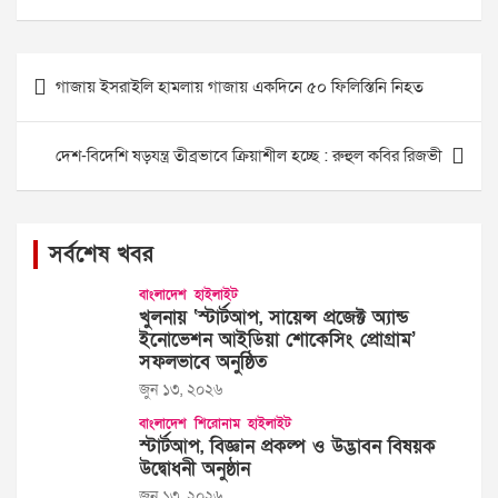
Post
গাজায় ইসরাইলি হামলায় গাজায় একদিনে ৫০ ফিলিস্তিনি নিহত
navigation
দেশ-বিদেশি ষড়যন্ত্র তীব্রভাবে ক্রিয়াশীল হচ্ছে : রুহুল কবির রিজভী
সর্বশেষ খবর
বাংলাদেশ
হাইলাইট
খুলনায় ‘স্টার্টআপ, সায়েন্স প্রজেক্ট অ্যান্ড
ইনোভেশন আইডিয়া শোকেসিং প্রোগ্রাম’
সফলভাবে অনুষ্ঠিত
জুন ১৩, ২০২৬
বাংলাদেশ
শিরোনাম
হাইলাইট
স্টার্টআপ, বিজ্ঞান প্রকল্প ও উদ্ভাবন বিষয়ক
উদ্বোধনী অনুষ্ঠান
জুন ১৩, ২০২৬