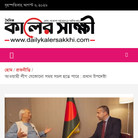
Skip
বৃহস্পতিবার, আগস্ট ৬, ২০২৬
to
content
কালের সাক্ষী
হোম
রাজনীতি
আওয়ামী লীগ যেকোনো সময় সচল হতে পারে : প্রধান উপদেষ্টা