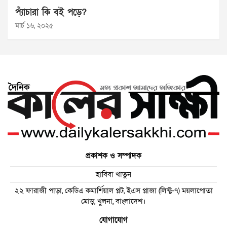
প্যাঁচারা কি বই পড়ে?
মার্চ ১৬, ২০২৫
প্রকাশক ও সম্পাদক
হাবিবা খাতুন
২২ ফারাজী পাড়া, কেডিএ কমার্শিয়াল প্লট, ইএস প্লাজা (লিফ্ট-৭) ময়লাপোতা
মোড়, খুলনা, বাংলাদেশ।
যোগাযোগ