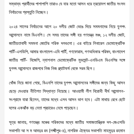
সম্ভাব্য প্রার্থীদের পাশাপাশি তারাও যে যার মতো আসন ধরে ত্রয়োদশ জাতীয় সংসদ
নির্বাচনের প্রস্তুতি নিচ্ছেন।
২০২৪ সালের নির্বাচনের আগে ২০ দলীয় জোট ভেঙে দিয়ে সমমনাদের নিয়ে যুগপৎ
আন্দোলনে নামে বিএনপি। সে সময় তাদের সঙ্গী হয় গণতন্ত্র মঞ্চ, ১২ দলীয় জোট,
জাতীয়তাবাদী সমমনা জোটের শরিক দলগুলো। এর বাইরে লিবারেল ডেমোক্রেটিক
পার্টি-এলডিপি, আমার বাংলাদেশ-এবি পার্টি, গণফোরাম, গণঅধিকার পরিষদ, বাংলাদেশ
জাতীয় পার্টি- বিজেপি, ন্যাশনাল ডেমোক্রেটিক মুভমেন্ট-এনডিএম বিএনপির সঙ্গে
যুগপৎ আন্দোলনে রাজপথে নিজ নিজ প্ল্যাটফর্ম থেকে সরব ছিল।
খোঁজ নিয়ে জানা গেছে, বিএনপি তাদের যুগপৎ আন্দোলনের সঙ্গীদের জন্য কিছু আসন
ছেড়ে দেওয়ার নীতিগত সিদ্ধান্ত নিয়েছে। আওয়ামী লীগ বিরোধী দীর্ঘ আন্দোলন-
সংগ্রামে যারা ছিলেন, তাদের মধ্যে এসব আসন ভাগ হবে। এটা মাথায় রেখে ছোট
দলের একঝাঁক বড় নেতা প্রচারেও নেমে পড়েছেন।
সূত্র জানায়, গণতন্ত্র মঞ্চের শরিকদের মধ্যে জাতীয় সমাজতান্ত্রিক দল-জেএসডি
সভাপতি আ স ম আবদুর রব (লক্ষ্মীপুর-৪), নাগরিক ঐক্যের সভাপতি মাহমুদুর রহমান