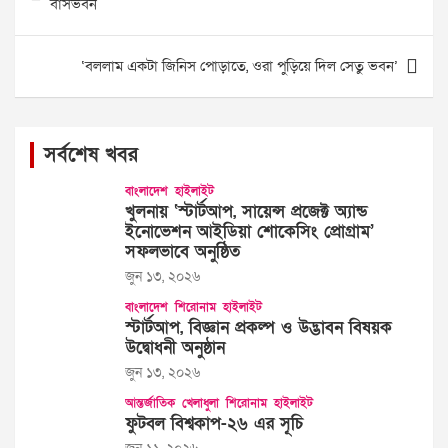
বাসভবন
‘বললাম একটা জিনিস পোড়াতে, ওরা পুড়িয়ে দিল সেতু ভবন’
সর্বশেষ খবর
বাংলাদেশ
হাইলাইট
খুলনায় ‘স্টার্টআপ, সায়েন্স প্রজেক্ট অ্যান্ড
ইনোভেশন আইডিয়া শোকেসিং প্রোগ্রাম’
সফলভাবে অনুষ্ঠিত
জুন ১৩, ২০২৬
বাংলাদেশ
শিরোনাম
হাইলাইট
স্টার্টআপ, বিজ্ঞান প্রকল্প ও উদ্ভাবন বিষয়ক
উদ্বোধনী অনুষ্ঠান
জুন ১৩, ২০২৬
আন্তর্জাতিক
খেলাধুলা
শিরোনাম
হাইলাইট
ফুটবল বিশ্বকাপ-২৬ এর সূচি