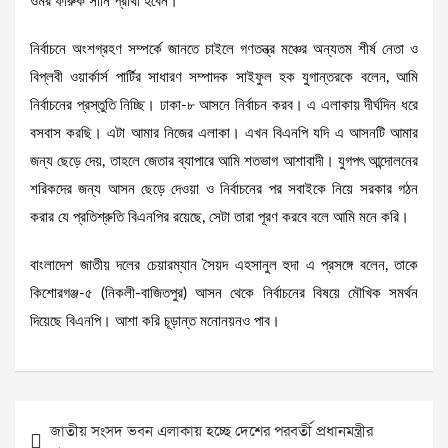
ওমর ফারুক সানি প্রার্থী হবেন।
নির্বাচনে অংশগ্রহণ সম্পর্কে জানতে চাইলে গণতন্ত্র মঞ্চের অন্যতম শীর্ষ নেতা ও
বিপ্লবী ওয়ার্কার্স পার্টির সাধারণ সম্পাদক সাইফুল হক যুগান্তরকে বলেন, আমি
নির্বাচনের প্রস্তুতি নিচ্ছি। ঢাকা-৮ আসনে নির্বাচন করব। এ এলাকায় দীর্ঘদিন ধরে
বসবাস করছি। এটা আমার নিজের এলাকা। এখন বিএনপি যদি এ আসনটি আমার
জন্য ছেড়ে দেয়, তাহলে জেতার ব্যাপারে আমি শতভাগ আশাবাদী। যুগপৎ আন্দোলনের
শরিকদের জন্য আসন ছেড়ে দেওয়া ও নির্বাচনের পর সবাইকে নিয়ে সরকার গঠন
করার যে প্রতিশ্রুতি বিএনপির রয়েছে, সেটা তারা পূরণ করবে বলে আমি মনে করি।
বাংলাদেশ জাতীয় দলের চেয়ারম্যান সৈয়দ এহসানুল হুদা এ প্রসঙ্গে বলেন, তাকে
কিশোরগঞ্জ-৫ (নিকলী-বাজিতপুর) আসন থেকে নির্বাচনের বিষয়ে মৌখিক সমর্থন
দিয়েছে বিএনপি। আশা করি চূড়ান্ত মনোনয়নও পাব।
Post
জাতীয় সংসদ ভবন এলাকায় হচ্ছে দেশের পরবর্তী প্রধানমন্ত্রীর
navigation