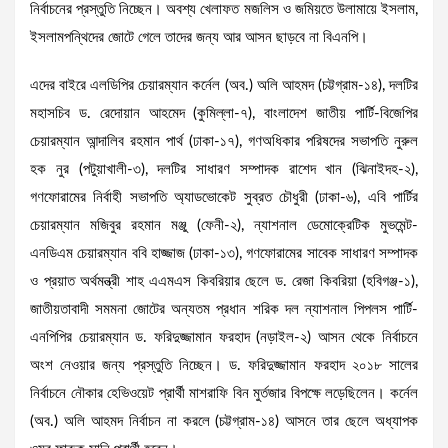
নির্বাচনের প্রস্তুতি নিচ্ছেন। অবশ্য খেলাফত মজলিস ও জমিয়তে উলামায়ে ইসলাম,
ইসলামপন্থিদের জোটে গেলে তাদের জন্য আর আসন ছাড়বে না বিএনপি।
এদের বাইরে এলডিপির চেয়ারম্যান কর্নেল (অব.) অলি আহমদ (চট্টগ্রাম-১৪), দলটির
মহাসচিব ড. রেদোয়ান আহমেদ (কুমিল্লা-৭), বাংলাদেশ জাতীয় পার্টি-বিজেপির
চেয়ারম্যান আন্দালিব রহমান পার্থ (ঢাকা-১৭), গণঅধিকার পরিষদের সভাপতি নুরুল
হক নুর (পটুয়াখালী-৩), দলটির সাধারণ সম্পাদক রাশেদ খান (ঝিনাইদহ-২),
গণফোরামের নির্বাহী সভাপতি অ্যাডভোকেট সুব্রত চৌধুরী (ঢাকা-৬), এবি পার্টির
চেয়ারম্যান মজিবুর রহমান মঞ্জু (ফেনী-২), ন্যাশনাল ডেমোক্রেটিক মুভমেন্ট-
এনডিএম চেয়ারম্যান ববি হাজ্জাজ (ঢাকা-১৩), গণফোরামের সাবেক সাধারণ সম্পাদক
ও প্রয়াত অর্থমন্ত্রী শাহ এএমএস কিবরিয়ার ছেলে ড. রেজা কিবরিয়া (হবিগঞ্জ-১),
জাতীয়তাবাদী সমমনা জোটের অন্যতম প্রধান শরিক দল ন্যাশনাল পিপলস পার্টি-
এনপিপির চেয়ারম্যান ড. ফরিদুজ্জামান ফরহাদ (নড়াইল-২) আসন থেকে নির্বাচনে
অংশ নেওয়ার জন্য প্রস্তুতি নিচ্ছেন। ড. ফরিদুজ্জামান ফরহাদ ২০১৮ সালের
নির্বাচনে নৌকার হেভিওয়েট প্রার্থী মাশরাফি বিন মুর্তজার বিপক্ষে লড়েছিলেন। কর্নেল
(অব.) অলি আহমদ নির্বাচন না করলে (চট্টগ্রাম-১৪) আসনে তার ছেলে অধ্যাপক