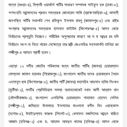
মান্না (বগুড়া-৪), বিপ্লবী ওয়ার্কার্স পার্টির সাধারণ সম্পাদক সাইফুল হক (ঢাকা-৮),
গণসংহতি আন্দোলনের প্রধান সমন্বয়ক জোনায়েদ সাকি (ব্রাহ্মণবাড়িয়া-৬), ভাসানী
জনশক্তি পার্টির সভাপতি শেখ রফিকুল ইসলাম বাবলু (জামালপুর-৫) এবং রাষ্ট্র
সংস্কার আন্দোলনের সমন্বয়ক হাসনাত কাইউম (কিশোরগঞ্জ-৫) আসন থেকে
নির্বাচনের প্রস্তুতি নিচ্ছেন। শারীরিক অসুস্থতার কারণে আ স ম আব্দুর রব যদি
নির্বাচনে অংশ না নিতে পারেন সেক্ষেত্রে তার স্ত্রী জেএসডির সহসভাপতি তানিয়া রব
লক্ষ্মীপুর-৪ আসনে প্রার্থী হবেন।
এছাড়া ১২ দলীয় জোটের শরিকদের মধ্যে জাতীয় পার্টির (জাফর) চেয়ারম্যান
মোস্তফা জামাল হায়দার (পিরোজপুর-১), বাংলাদেশ জাতীয় দলের চেয়ারম্যান সৈয়দ
এহসানুল হুদা (কিশোরগঞ্জ-৫), জাতীয় পার্টি (জাফর) মহাসচিব আহসান হাবিব লিংকন
(কুষ্টিয়া-২), দলটির প্রেসিডিয়াম সদস্য অ্যাডভোকেট নবাব আলী আব্বাস খান
(মৌলভীবাজার-২), বাংলাদেশ এলডিপির চেয়ারম্যান শাহাদাত হোসেন সেলিম
(লক্ষ্মীপুর-১), জমিয়তে উলামায়ে ইসলামের মাওলানা রশীদ বিন ওয়াক্কাস
(যশোর-৫), উবাইদুল্লাহ ফারুক (সিলেট-৫), খেলাফত মজলিসের আব্দুল বাছিত
আজাদ (হবিগঞ্জ-২) এবং ড. আহমদ আবদুল কাদের (হবিগঞ্জ-৪) আসন থেকে