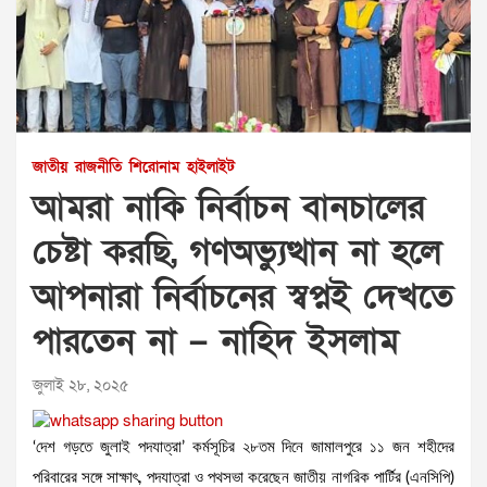
জাতীয়
রাজনীতি
শিরোনাম
হাইলাইট
আমরা নাকি নির্বাচন বানচালের
চেষ্টা করছি, গণঅভ্যুত্থান না হলে
আপনারা নির্বাচনের স্বপ্নই দেখতে
পারতেন না – নাহিদ ইসলাম
জুলাই ২৮, ২০২৫
‘দেশ গড়তে জুলাই পদযাত্রা’ কর্মসূচির ২৮তম দিনে জামালপুরে ১১ জন শহীদের
পরিবারের সঙ্গে সাক্ষাৎ, পদযাত্রা ও পথসভা করেছেন জাতীয় নাগরিক পার্টির (এনসিপি)