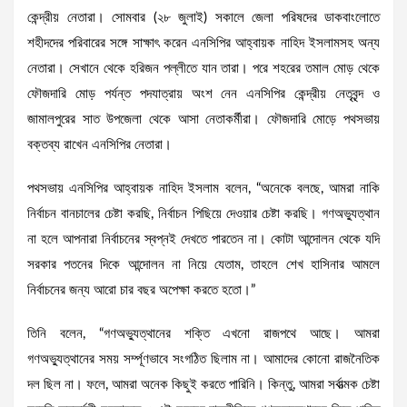
কেন্দ্রীয় নেতারা। সোমবার (২৮ জুলাই) সকালে জেলা পরিষদের ডাকবাংলোতে
শহীদদের পরিবারের সঙ্গে সাক্ষাৎ করেন এনসিপির আহ্বায়ক নাহিদ ইসলামসহ অন্য
নেতারা। সেখানে থেকে হরিজন পল্লীতে যান তারা। পরে শহরের তমাল মোড় থেকে
ফৌজদারি মোড় পর্যন্ত পদযাত্রায় অংশ নেন এনসিপির কেন্দ্রীয় নেতৃবৃন্দ ও
জামালপুরের সাত উপজেলা থেকে আসা নেতাকর্মীরা। ফৌজদারি মোড়ে পথসভায়
বক্তব্য রাখেন এনসিপির নেতারা।
পথসভায় এনসিপির আহ্বায়ক নাহিদ ইসলাম বলেন, “অনেকে বলছে, আমরা নাকি
নির্বাচন বানচালের চেষ্টা করছি, নির্বাচন পিছিয়ে দেওয়ার চেষ্টা করছি। গণঅভ্যুত্থান
না হলে আপনারা নির্বাচনের স্বপ্নই দেখতে পারতেন না। কোটা আন্দোলন থেকে যদি
সরকার পতনের দিকে আন্দোলন না নিয়ে যেতাম, তাহলে শেখ হাসিনার আমলে
নির্বাচনের জন্য আরো চার বছর অপেক্ষা করতে হতো।”
তিনি বলেন, “গণঅভ্যুত্থানের শক্তি এখনো রাজপথে আছে। আমরা
গণঅভ্যুত্থানের সময় সর্ম্পূণভাবে সংগঠিত ছিলাম না। আমাদের কোনো রাজনৈতিক
দল ছিল না। ফলে, আমরা অনেক কিছুই করতে পারিনি। কিন্তু, আমরা সর্বাত্মক চেষ্টা