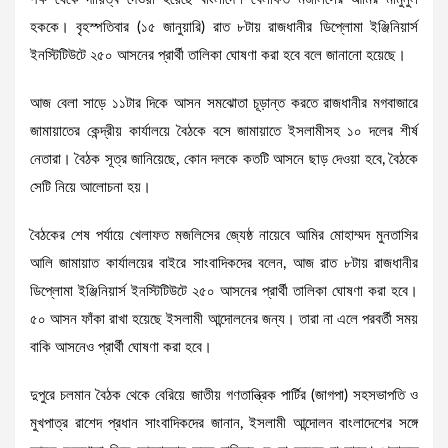
হককে। বৃহস্পতিবার (১৫ জানুয়ারি) রাত ৮টায় রাজধানীর ডিপ্লোমা ইঞ্জিনিয়ার্স
ইনস্টিটিউটে ২৫০ আসনের প্রার্থী তালিকা ঘোষণা করা হবে বলে জানানো হয়েছে।
আজ বেলা সাড়ে ১১টার দিকে আসন সমঝোতা চূড়ান্ত করতে রাজধানীর মগবাজারে
জামায়াতের কেন্দ্রীয় কার্যালয়ে বৈঠকে বসে জামায়াতে ইসলামীসহ ১০ দলের শীর্ষ
নেতারা। বৈঠক সূত্র জানিয়েছে, কোন দলকে কতটি আসনে ছাড় দেওয়া হবে, বৈঠকে
সেটি নিয়ে আলোচনা হয়।
বৈঠকের শেষ পর্যায়ে খেলাফত মজলিসের জ্যেষ্ঠ নায়েবে আমির মোহাম্মদ মুনতাসির
আলি জামায়াত কার্যালয়ের বাইরে সাংবাদিকদের বলেন, আজ রাত ৮টায় রাজধানীর
ডিপ্লোমা ইঞ্জিনিয়ার্স ইনস্টিটিউটে ২৫০ আসনের প্রার্থী তালিকা ঘোষণা করা হবে।
৫০ আসন ফাঁকা রাখা হয়েছে ইসলামী আন্দোলনের জন্য। তারা না এলে পরবর্তী সময়
বাকি আসনেও প্রার্থী ঘোষণা করা হবে।
দুপুরে চলমান বৈঠক থেকে বেরিয়ে জাতীয় গণতান্ত্রিক পার্টির (জাগপা) সহসভাপতি ও
মুখপাত্র রাশেদ প্রধান সাংবাদিকদের জানান, ইসলামী আন্দোলন বাংলাদেশের সঙ্গে