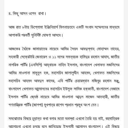
৪. কিছু আসন ওপেন রাখা।
আজ রাত ৮টায় ডিপ্লোমা ইঞ্জিনিয়ার্স মিলনায়তনে একটি সংবাদ সম্মেলনের মাধ্যমে
আশাকরি পরবর্তী সুনির্দিষ্ট ঘোষণা আসবে।
আজকের বৈঠকে জামায়াতের নায়েবে আমির সৈয়দ আবদুল্লাহ মোহাম্মদ তাহের,
সহকারী সেক্রেটারি জেনারেল ও ১১ দলের সমন্বয়ক হামিদুর রহমান আযাদ, জাতীয়
নাগরিক পার্টির (এনসিপি) আহ্বায়ক নাহিদ ইসলাম, বাংলাদেশ খেলাফত মজলিসের
আমির মাওলানা মামুনুল হক, মহাসচিব জালালুদ্দীন আহমদ, খেলাফত মজলিসের
মহাসচিব আহমদ আবদুল কাদের, এবি পার্টির চেয়ারম্যান মজিবুর রহমান মঞ্জু,
বাংলাদেশ খেলাফত আন্দোলনের মহাসচিব ইউসুফ সাদিক হক্কানী, বাংলাদেশ নেজামে
ইসলাম পার্টির জ্যেষ্ঠ নায়েবে আমির মাওলানা আব্দুল মাজেদ আতহারী, জাতীয়
গণতান্ত্রিক পার্টির (জাগপা) মুখপাত্র রাশেদ প্রধান প্রমুখ অংশ নেন।
সমঝোতার বিষয়ে চূড়ান্ত কথা বলার মতো অবস্থা এখনো তৈরি হয় নাই, বহুমাত্রিক
আলোচনা এখনো চলছে বলে জানিয়েছে ইসলামী আন্দোলন বাংলাদেশ। এই বিষয়ে