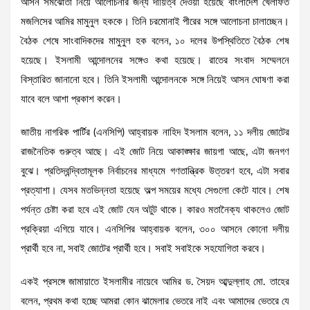
আসন সমঝোতা নিয়ে আলোচনার জন্য দায়িত্ব দেওয়া হয়েছে বাংলাদেশ খেলাফত
মজলিসের আমির মামুনুল হককে। তিনি চরমোনাই পীরের সঙ্গে আলোচনা চালাচ্ছেন।
বৈঠক শেষে সাংবাদিকদের মামুনুল হক বলেন, ১০ দলের উপস্থিতিতে বৈঠক শেষ
হয়েছে। ইসলামী আন্দোলনের সঙ্গেও কথা হয়েছে। রাতের সংবাদ সম্মেলনে
বিস্তারিত জানানো হবে। তিনি ইসলামী আন্দোলনকে সঙ্গে নিয়েই আসন ঘোষণা করা
যাবে বলে আশা প্রকাশ করেন।
জাতীয় নাগরিক পার্টির (এনসিপি) আহ্বায়ক নাহিদ ইসলাম বলেন, ১১ দলীয় জোটের
রাজনৈতিক গুরুত্ব আছে। এই জোট নিয়ে আকাঙ্ক্ষার জায়গা আছে, এটা জনগণ
বুঝে। প্রতিদ্বন্দ্বিতামূলক নির্বাচনের মাধ্যমে গণতান্ত্রিক উত্তরণ হবে, এটা সবার
প্রত্যাশা। যেসব মতভিন্নতা হয়েছে অল্প সময়ের মধ্যে সেগুলো কেটে যাবে। শেষ
পর্যন্ত চেষ্টা করা হবে এই জোট যেন অটুট থাকে। কারও মতানৈক্য থাকলেও জোট
প্রক্রিয়া এগিয়ে যাবে। এনসিপির আহ্বায়ক বলেন, ৩০০ আসনে কোনো দলীয়
প্রার্থী হবে না, সবাই জোটের প্রার্থী হবে। সবাই সবাইকে সহযোগিতা করবে।
একই প্রসঙ্গে জামায়াতে ইসলামীর নায়েবে আমির ড. সৈয়দ আব্দুল্লাহ মো. তাহের
বলেন, প্রথম কথা হচ্ছে আমরা কোন ঝামেলার ভেতরে নাই এবং আমাদের ভেতরে যে