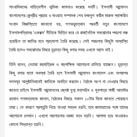
সাংবাদিকদের দায়িত্বশীল ভূমিকা কামনাও করেছে দলটি। ইসলামী আন্দোলন
বাংলাদেশের কেন্দ্রীয় প্রচার ও দাওয়াহ সম্পাদক শেখ ফজলুল করীম মারুফ স্বাক্ষরিত
সংবাদ বিজ্ঞপ্তিতে জানানো হয়, গণঅভ্যুত্থান পরবর্তী নতুন বাংলাদেশে
ইসলামপন্থিদের ‘একবক্স’ নীতিকে ভিত্তি করে যে রাজনৈতিক সমঝোতার পথচলা শুরু
হয়েছিল তা জাতির মনে প্রত্যাশা তৈরি করেছে। সেই পথচলায় কিছুটা অস্বস্তি
তৈরি হলেও সমঝোতার বিষয়ে চূড়ান্ত কিছু বলার সময় এখনো আসে নাই।
তিনি বলেন, নেতারা বহুমাত্রিক ও বহুপাক্ষিক আলোচনা চালিয়ে যাচ্ছেন। চূড়ান্ত
কিছু বলার মতো অবস্থা তৈরি হলে ইসলামী আন্দোলন বাংলাদেশ এবং অপরাপর
দলসমূহ আনুষ্ঠানিভাবেই জাতিকে অবহিত করবেন। বৈঠকে অংশ না নেওয়ার বিষয়ে
জানতে চাইলে ইসলামী আন্দোলনের জ্যেষ্ঠ যুগ্ম মহাসচিব ও মুখপাত্র গাজী আতাউর
রহমান গণমাধ্যমকে জানান, বৈঠকের বিষয়ে সকাল ১০টার দিকে জানতে পেরেছেন
তারা। সে কারণে প্রস্তুতি নিয়ে যাওয়া সম্ভব হয়নি, তবে জামায়াতের সঙ্গে তাদের
আলোচনা চলমান। এখনো আলোচনার দরজা বন্ধ হয়নি। আলাদা হয়ে যাওয়ারও
কোনো সিদ্ধান্ত হয়নি।