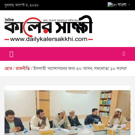
Skip
বাংলা
বুধবার, আগস্ট ৫, ২০২৬
▼
to
content
কালের সাক্ষী
হোম
রাজনীতি
ইসলামী আন্দোলনের জন্য ৫০ আসন, সমঝোতা ১০ দলের!