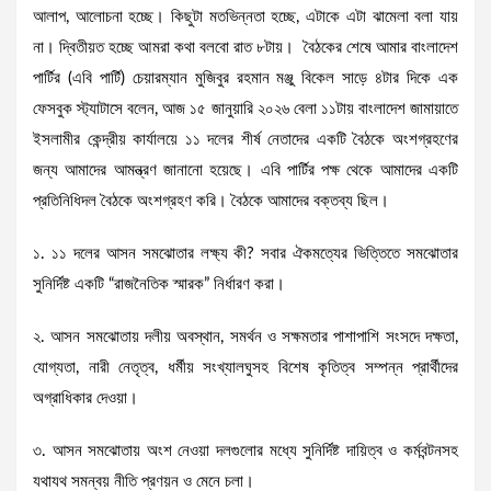
আলাপ, আলোচনা হচ্ছে। কিছুটা মতভিন্নতা হচ্ছে, এটাকে এটা ঝামেলা বলা যায়
না। দ্বিতীয়ত হচ্ছে আমরা কথা বলবো রাত ৮টায়। বৈঠকের শেষে আমার বাংলাদেশ
পার্টির (এবি পার্টি) চেয়ারম্যান মুজিবুর রহমান মঞ্জু বিকেল সাড়ে ৪টার দিকে এক
ফেসবুক স্ট্যাটাসে বলেন, আজ ১৫ জানুয়ারি ২০২৬ বেলা ১১টায় বাংলাদেশ জামায়াতে
ইসলামীর কেন্দ্রীয় কার্যালয়ে ১১ দলের শীর্ষ নেতাদের একটি বৈঠকে অংশগ্রহণের
জন্য আমাদের আমন্ত্রণ জানানো হয়েছে। এবি পার্টির পক্ষ থেকে আমাদের একটি
প্রতিনিধিদল বৈঠকে অংশগ্রহণ করি। বৈঠকে আমাদের বক্তব্য ছিল।
১. ১১ দলের আসন সমঝোতার লক্ষ‍্য কী? সবার ঐকমত্যের ভিত্তিতে সমঝোতার
সুনির্দিষ্ট একটি “রাজনৈতিক স্মারক” নির্ধারণ করা।
২. আসন সমঝোতায় দলীয় অবস্থান, সমর্থন ও সক্ষমতার পাশাপাশি সংসদে দক্ষতা,
যোগ্যতা, নারী নেতৃত্ব, ধর্মীয় সংখ্যালঘুসহ বিশেষ কৃতিত্ব সম্পন্ন প্রার্থীদের
অগ্রাধিকার দেওয়া।
৩. আসন সমঝোতায় অংশ নেওয়া দলগুলোর মধ্যে সুনির্দিষ্ট দায়িত্ব ও কর্মবন্টনসহ
যথাযথ সমন্বয় নীতি প্রণয়ন ও মেনে চলা।