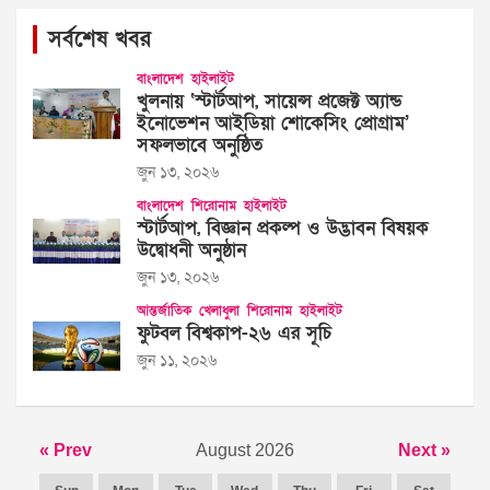
সর্বশেষ খবর
বাংলাদেশ
হাইলাইট
খুলনায় ‘স্টার্টআপ, সায়েন্স প্রজেক্ট অ্যান্ড
ইনোভেশন আইডিয়া শোকেসিং প্রোগ্রাম’
সফলভাবে অনুষ্ঠিত
জুন ১৩, ২০২৬
বাংলাদেশ
শিরোনাম
হাইলাইট
স্টার্টআপ, বিজ্ঞান প্রকল্প ও উদ্ভাবন বিষয়ক
উদ্বোধনী অনুষ্ঠান
জুন ১৩, ২০২৬
আন্তর্জাতিক
খেলাধুলা
শিরোনাম
হাইলাইট
ফুটবল বিশ্বকাপ-২৬ এর সূচি
জুন ১১, ২০২৬
« Prev
August 2026
Next »