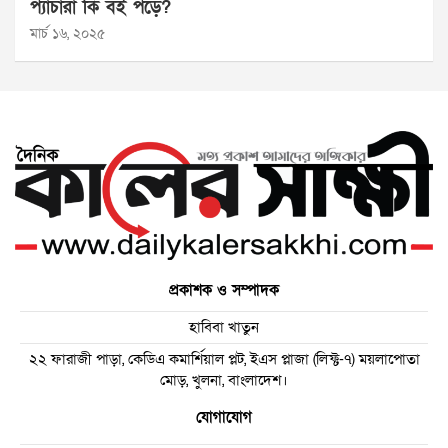
প্যাঁচারা কি বই পড়ে?
মার্চ ১৬, ২০২৫
প্রকাশক ও সম্পাদক
হাবিবা খাতুন
২২ ফারাজী পাড়া, কেডিএ কমার্শিয়াল প্লট, ইএস প্লাজা (লিফ্ট-৭) ময়লাপোতা
মোড়, খুলনা, বাংলাদেশ।
যোগাযোগ