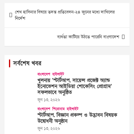
Post
শেখ হাসিনার বিষয়ে তদন্ত প্রতিবেদন-২৪ জুনের মধ্যে দাখিলের
navigation
নির্দেশ
ব্যর্থতা কাটিয়ে উঠতে পারেনি বাংলাদেশ
সর্বশেষ খবর
বাংলাদেশ
হাইলাইট
খুলনায় ‘স্টার্টআপ, সায়েন্স প্রজেক্ট অ্যান্ড
ইনোভেশন আইডিয়া শোকেসিং প্রোগ্রাম’
সফলভাবে অনুষ্ঠিত
জুন ১৩, ২০২৬
বাংলাদেশ
শিরোনাম
হাইলাইট
স্টার্টআপ, বিজ্ঞান প্রকল্প ও উদ্ভাবন বিষয়ক
উদ্বোধনী অনুষ্ঠান
জুন ১৩, ২০২৬