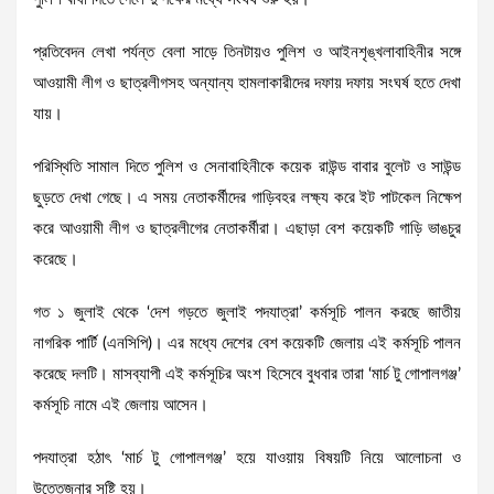
প্রতিবেদন লেখা পর্যন্ত বেলা সাড়ে তিনটায়ও পুলিশ ও আইনশৃঙ্খলাবাহিনীর সঙ্গে
আওয়ামী লীগ ও ছাত্রলীগসহ অন্যান্য হামলাকারীদের দফায় দফায় সংঘর্ষ হতে দেখা
যায়।
পরিস্থিতি সামাল দিতে পুলিশ ও সেনাবাহিনীকে কয়েক রাউন্ড বাবার বুলেট ও সাউন্ড
ছুড়তে দেখা গেছে। এ সময় নেতাকর্মীদের গাড়িবহর লক্ষ্য করে ইট পাটকেল নিক্ষেপ
করে আওয়ামী লীগ ও ছাত্রলীগের নেতাকর্মীরা। এছাড়া বেশ কয়েকটি গাড়ি ভাঙচুর
করেছে।
গত ১ জুলাই থেকে ‘দেশ গড়তে জুলাই পদযাত্রা’ কর্মসূচি পালন করছে জাতীয়
নাগরিক পার্টি (এনসিপি)। এর মধ্যে দেশের বেশ কয়েকটি জেলায় এই কর্মসূচি পালন
করেছে দলটি। মাসব্যাপী এই কর্মসূচির অংশ হিসেবে বুধবার তারা ‘মার্চ টু গোপালগঞ্জ’
কর্মসূচি নামে এই জেলায় আসেন।
পদযাত্রা হঠাৎ ‘মার্চ টু গোপালগঞ্জ’ হয়ে যাওয়ায় বিষয়টি নিয়ে আলোচনা ও
উত্তেজনার সৃষ্টি হয়।