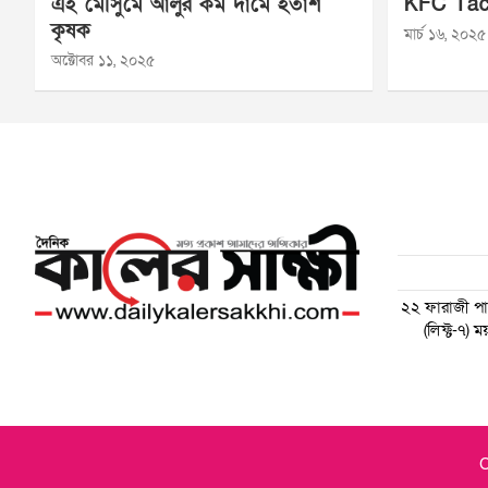
এই মৌসুমে আলুর কম দামে হতাশ
KFC Tac
কৃষক
মার্চ ১৬, ২০২৫
অক্টোবর ১১, ২০২৫
২২ ফারাজী পাড়
(লিফ্ট-৭)
C