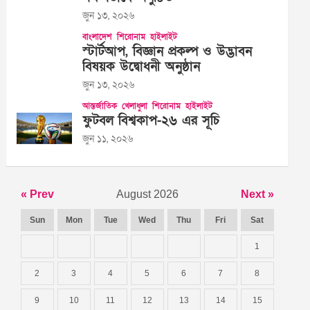
জুন ১৩, ২০২৬
বাংলাদেশ
শিরোনাম
হাইলাইট
স্টার্টআপ, বিজ্ঞান প্রকল্প ও উদ্ভাবন
বিষয়ক উদ্বোধনী অনুষ্ঠান
জুন ১৩, ২০২৬
আন্তর্জাতিক
খেলাধুলা
শিরোনাম
হাইলাইট
ফুটবল বিশ্বকাপ-২৬ এর সূচি
জুন ১১, ২০২৬
« Prev
August 2026
Next »
Sun
Mon
Tue
Wed
Thu
Fri
Sat
1
2
3
4
5
6
7
8
9
10
11
12
13
14
15