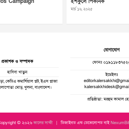
os Campaign
ইশকুলে পিকনিক
মার্চ ১৬, ২০২৫
যোগাযোগ
প্রকাশক ও সম্পাদক
ফোনঃ
০১৯১১৮৩৭৫২
হাবিবা খাতুন
ইমেইলঃ
editorkalersakkhi@gma
া, কেডিএ কমার্শিয়াল প্লট, ইএস প্লাজা
kalersakkhidesk@gmai
 ময়লাপোতা মোড়, খুলনা, বাংলাদেশ।
প্রতিষ্ঠাতা: মরহুম কামাল 
opyright © ২০২৬
কালের সাক্ষী
ডিজাইনড এন্ড ডেভেলোপড বাই
NexumBi