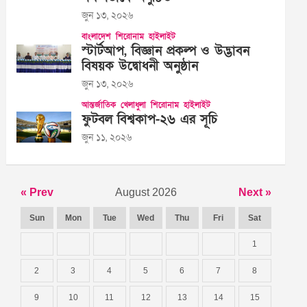
জুন ১৩, ২০২৬
বাংলাদেশ
শিরোনাম
হাইলাইট
স্টার্টআপ, বিজ্ঞান প্রকল্প ও উদ্ভাবন
বিষয়ক উদ্বোধনী অনুষ্ঠান
জুন ১৩, ২০২৬
আন্তর্জাতিক
খেলাধুলা
শিরোনাম
হাইলাইট
ফুটবল বিশ্বকাপ-২৬ এর সূচি
জুন ১১, ২০২৬
« Prev
August 2026
Next »
Sun
Mon
Tue
Wed
Thu
Fri
Sat
1
2
3
4
5
6
7
8
9
10
11
12
13
14
15