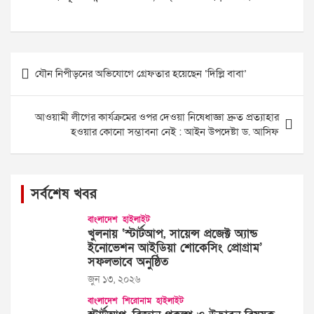
Post
যৌন নিপীড়নের অভিযোগে গ্রেফতার হয়েছেন ‘দিল্লি বাবা’
navigation
আওয়ামী লীগের কার্যক্রমের ওপর দেওয়া নিষেধাজ্ঞা দ্রুত প্রত্যাহার
হওয়ার কোনো সম্ভাবনা নেই : আইন উপদেষ্টা ড. আসিফ
সর্বশেষ খবর
বাংলাদেশ
হাইলাইট
খুলনায় ‘স্টার্টআপ, সায়েন্স প্রজেক্ট অ্যান্ড
ইনোভেশন আইডিয়া শোকেসিং প্রোগ্রাম’
সফলভাবে অনুষ্ঠিত
জুন ১৩, ২০২৬
বাংলাদেশ
শিরোনাম
হাইলাইট