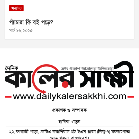
অন্যান্য
প্যাঁচারা কি বই পড়ে?
মার্চ ১৬, ২০২৫
প্রকাশক ও সম্পাদক
হাবিবা খাতুন
২২ ফারাজী পাড়া, কেডিএ কমার্শিয়াল প্লট, ইএস প্লাজা (লিফ্ট-৭) ময়লাপোতা
মোড়, খুলনা, বাংলাদেশ।