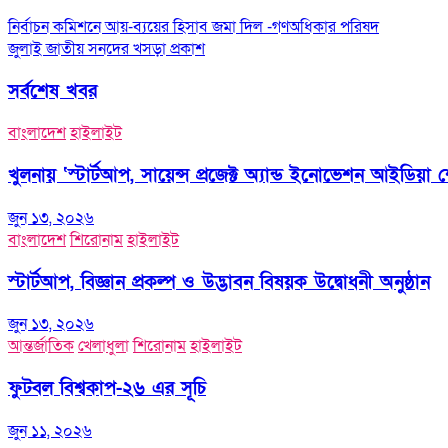
Post
নির্বাচন কমিশনে আয়-ব্যয়ের হিসাব জমা দিল -গণঅধিকার পরিষদ
জুলাই জাতীয় সনদের খসড়া প্রকাশ
navigation
সর্বশেষ খবর
বাংলাদেশ
হাইলাইট
খুলনায় ‘স্টার্টআপ, সায়েন্স প্রজেক্ট অ্যান্ড ইনোভেশন আইডিয়া
জুন ১৩, ২০২৬
বাংলাদেশ
শিরোনাম
হাইলাইট
স্টার্টআপ, বিজ্ঞান প্রকল্প ও উদ্ভাবন বিষয়ক উদ্বোধনী অনুষ্ঠান
জুন ১৩, ২০২৬
আন্তর্জাতিক
খেলাধুলা
শিরোনাম
হাইলাইট
ফুটবল বিশ্বকাপ-২৬ এর সূচি
জুন ১১, ২০২৬