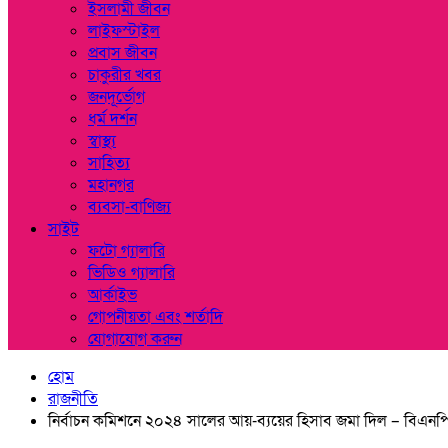
ইসলামী জীবন
লাইফস্টাইল
প্রবাস জীবন
চাকুরীর খবর
জনদূর্ভোগ
ধর্ম দর্শন
স্বাস্থ্য
সাহিত্য
মহানগর
ব্যবসা-বাণিজ্য
সাইট
ফটো গ্যালারি
ভিডিও গ্যালারি
আর্কাইভ
গোপনীয়তা এবং শর্তাদি
যোগাযোগ করুন
হোম
রাজনীতি
নির্বাচন কমিশনে ২০২৪ সালের আয়-ব্যয়ের হিসাব জমা দিল – বিএনপ