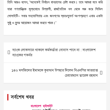
তিনি আরও বলেন, ‘অনেকেই নির্বাচন বানচালের চেষ্টা করবে। তবে আমরা মনে করি
যারা গণতান্ত্রিক মূল্যবোধে বিশ্বাসী, রাজনৈতিক দল থেকে শুরু করে সিভিল
সোসাইটি– সবার সহযোগিতায় এবং জনগণের স্বতঃস্ফূর্ত অংশগ্রহণে এবার একটা
সুষ্ঠু ও সুন্দর আয়োজন আমরা করতে পারব।’
Post
ব্যাংক লোকসানে থাকলে কর্মকর্তারা বোনাস পাবে না : বাংলাদেশ
navigation
ব্যাংকের গভর্নর
১৪০ মসজিদের ইমামকে কুরআন উপহার দিলেন বিএনপির ভারপ্রাপ্ত
চেয়ারম্যান তারেক রহমান
সর্বশেষ খবর
বাংলাদেশ
হাইলাইট