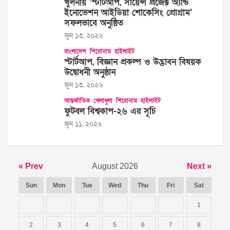
খুলনায় ‘স্টার্টআপ, সায়েন্স প্রজেক্ট অ্যান্ড
ইনোভেশন আইডিয়া শোকেসিং প্রোগ্রাম’
সফলভাবে অনুষ্ঠিত
জুন ১৩, ২০২৬
বাংলাদেশ
শিরোনাম
হাইলাইট
স্টার্টআপ, বিজ্ঞান প্রকল্প ও উদ্ভাবন বিষয়ক
উদ্বোধনী অনুষ্ঠান
জুন ১৩, ২০২৬
আন্তর্জাতিক
খেলাধুলা
শিরোনাম
হাইলাইট
ফুটবল বিশ্বকাপ-২৬ এর সূচি
জুন ১১, ২০২৬
« Prev
August 2026
Next »
Sun
Mon
Tue
Wed
Thu
Fri
Sat
1
2
3
4
5
6
7
8