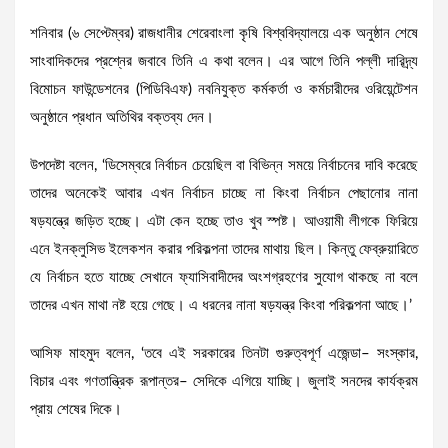
শনিবার (৬ সেপ্টেম্বর) রাজধানীর শেরেবাংলা কৃষি বিশ্ববিদ্যালয়ে এক অনুষ্ঠান শেষে
সাংবাদিকদের প্রশ্নের জবাবে তিনি এ কথা বলেন। এর আগে তিনি পল্লী দারিদ্র্য
বিমোচন ফাউন্ডেশনের (পিডিবিএফ) নবনিযুক্ত কর্মকর্তা ও কর্মচারীদের ওরিয়েন্টেশন
অনুষ্ঠানে প্রধান অতিথির বক্তব্য দেন।
উপদেষ্টা বলেন, ‘ডিসেম্বরে নির্বাচন চেয়েছিল বা বিভিন্ন সময়ে নির্বাচনের দাবি করেছে
তাদের অনেকেই আবার এখন নির্বাচন চাচ্ছে না কিংবা নির্বাচন পেছানোর নানা
ষড়যন্ত্রে জড়িত হচ্ছে। এটা কেন হচ্ছে তাও খুব স্পষ্ট। আওয়ামী লীগকে ফিরিয়ে
এনে ইনক্লুসিভ ইলেকশন করার পরিকল্পনা তাদের মাথায় ছিল। কিন্তু ফেব্রুয়ারিতে
যে নির্বাচন হতে যাচ্ছে সেখানে ফ্যাসিবাদীদের অংশগ্রহণের সুযোগ থাকছে না বলে
তাদের এখন মাথা নষ্ট হয়ে গেছে। এ ধরনের নানা ষড়যন্ত্র কিংবা পরিকল্পনা আছে।’
আসিফ মাহমুদ বলেন, ‘তবে এই সরকারের তিনটা গুরুত্বপূর্ণ এজেন্ডা– সংস্কার,
বিচার এবং গণতান্ত্রিক রূপান্তর– সেদিকে এগিয়ে যাচ্ছি। জুলাই সনদের কার্যক্রম
প্রায় শেষের দিকে।