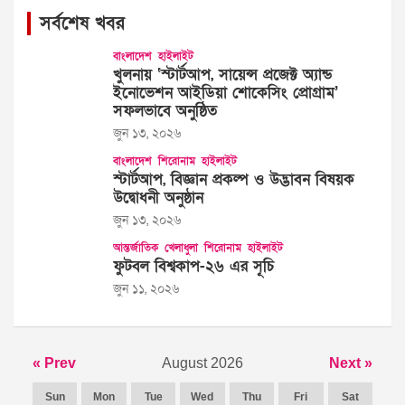
সর্বশেষ খবর
বাংলাদেশ
হাইলাইট
খুলনায় ‘স্টার্টআপ, সায়েন্স প্রজেক্ট অ্যান্ড
ইনোভেশন আইডিয়া শোকেসিং প্রোগ্রাম’
সফলভাবে অনুষ্ঠিত
জুন ১৩, ২০২৬
বাংলাদেশ
শিরোনাম
হাইলাইট
স্টার্টআপ, বিজ্ঞান প্রকল্প ও উদ্ভাবন বিষয়ক
উদ্বোধনী অনুষ্ঠান
জুন ১৩, ২০২৬
আন্তর্জাতিক
খেলাধুলা
শিরোনাম
হাইলাইট
ফুটবল বিশ্বকাপ-২৬ এর সূচি
জুন ১১, ২০২৬
« Prev
August 2026
Next »
Sun
Mon
Tue
Wed
Thu
Fri
Sat