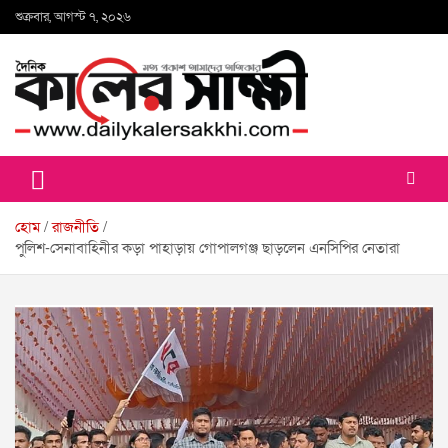
Skip
শুক্রবার, আগস্ট ৭, ২০২৬
to
content
কালের সাক্ষী
হোম
রাজনীতি
পুলিশ-সেনাবাহিনীর কড়া পাহাড়ায় গোপালগঞ্জ ছাড়লেন এনসিপির নেতারা