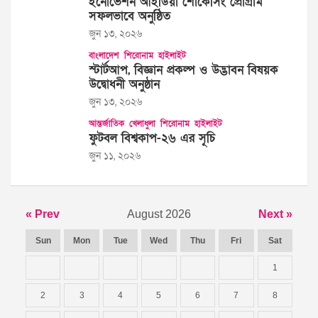
ইনোভেশন আইডিয়া শোকেসিং প্রোগ্রাম’
সফলভাবে অনুষ্ঠিত
জুন ১৩, ২০২৬
বাংলাদেশ
শিরোনাম
হাইলাইট
স্টার্টআপ, বিজ্ঞান প্রকল্প ও উদ্ভাবন বিষয়ক
উদ্বোধনী অনুষ্ঠান
জুন ১৩, ২০২৬
আন্তর্জাতিক
খেলাধুলা
শিরোনাম
হাইলাইট
ফুটবল বিশ্বকাপ-২৬ এর সূচি
জুন ১১, ২০২৬
« Prev
August 2026
Next »
Sun
Mon
Tue
Wed
Thu
Fri
Sat
1
2
3
4
5
6
7
8