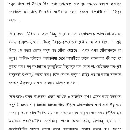
নতুন বাংলাদেশ উপহার দিতে প্রতিশ্রুতিবদ্ধ বলে দৃঢ় প্রত্যয় ব্যক্ত করেছেন
বাংলাদেশ জামায়াতে ইসলামীর আমীর ও সংসদ সদস্য পদপ্রার্থী ডা. শফিকুর
রহমান।
তিনি বলেন, নির্বাচনের আগে কিছু মানুষ বা দল বাংলাদেশকে আমেরিকা-কানাডা
বানানোর স্বপ্ন দেখায়। কিন্তু নির্বাচনের পরে তারা সেই ওয়াদা আর রাখে না। তাই
বিগত ৫৪ বছরে দেশের মানুষ বহু ধোঁকা খেয়েছে। এবার এসব ধোঁকাবাজকে না
বলুন। অতীত-বর্তমানের আমলনামা দেখে আগামীতে তাদের আমলনামা কী হবে তা
বুঝতে হবে। শুধু কথামালার ফুলঝুড়িতে বিভ্রান্ত হলে চলবে না, ভোটারকে অবশ্যই
বাস্তবতা উপলব্ধি করতে হবে। তিনি দেশকে কল্যাণ রাষ্ট্রে পরিণত করতে সকলকে
ময়দানে ঐক্যবদ্ধ হয়ে কাজ করার আহবান জানান।
তিনি আরও বলেন, বাংলাদেশ একটি স্বাধীন ও সার্বভৌম দেশ। এদেশ কারো নির্দেশনা
অনুযায়ী চলবে না। নিজেরা নিজের পায়ে দাঁড়িয়ে আত্মসম্মানের সাথে মাথা উঁচু করে
চলবো। কারো সাথে বৈরিতা নয় বরং সকলের সাথে বন্ধুত্ব ও সমতার ভিত্তি হবে
আমাদের পররাষ্ট্রনীতির মূলমন্ত্র। আমরা কারো কাছে নতজানু হবো না।
পররাষ্ট্রনীতির ক্ষেত্রে আমরা কারো রক্তচক্ষুকে পরোয়া করবো না। জনগণ