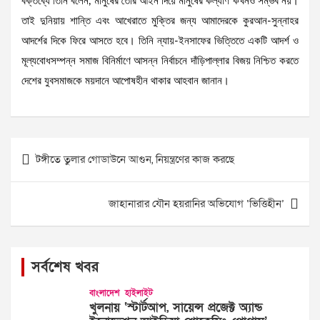
বক্তব্যে তিনি বলেন, মানুষের তৈরি আইন দিয়ে মানুষের কল্যাণ কখনও সম্ভব নয়।
তাই দুনিয়ায় শান্তি এবং আখেরাতে মুক্তির জন্য আমাদেরকে কুরআন-সুন্নাহর
আদর্শের দিকে ফিরে আসতে হবে। তিনি ন্যায়-ইনসাফের ভিত্তিতে একটি আদর্শ ও
মূল্যবোধসম্পন্ন সমাজ বিনির্মাণে আসন্ন নির্বাচনে দাঁড়িপাল্লার বিজয় নিশ্চিত করতে
দেশের যুবসমাজকে ময়দানে আপোষহীন থাকার আহবান জানান।
Post
টঙ্গীতে তুলার গোডাউনে আগুন, নিয়ন্ত্রণের কাজ করছে
navigation
জাহানারার যৌন হয়রানির অভিযোগ ‘ভিত্তিহীন’
সর্বশেষ খবর
বাংলাদেশ
হাইলাইট
খুলনায় ‘স্টার্টআপ, সায়েন্স প্রজেক্ট অ্যান্ড