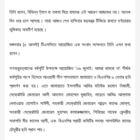
তিনি বলেন, বিভিন্ন ট্যাগ বা তকমা দিয়ে বামদের এই আচরণ আজকের নয়। অনেক
দিন ধরে চলে আসছে। তারা আজও শেখ হাসিনার ষড়যন্ত্র টিকিয়ে রাখতে বর্ণচোরার
ভূমিকায় অবতীর্ণ হয়েছে।
মঙ্গলবার (৫ আগস্ট) টিএসসিতে আয়োজিত এক সংবাদ সম্মেলনে তিনি এসব কথা
বলেন।
গণঅভ্যুত্থানের বর্ষপূর্তি উপলক্ষে আয়োজিত ‘৩৬ জুলাই: আমরা থামবো না’ শীর্ষক
কর্মসূচির অংশ হিসেবে আওয়ামী লীগ শাসনামলে জামায়াত ও বিএনপির ৬ নেতার ছবি
প্রদর্শন করা হয়। এতে জামায়াতে ইসলামীর আমির মতিউর রহমান নিজামী,
সেক্রেটারি জেনারেল আলী আহসান মোহাম্মদ মুজাহিদ, নায়েবে আমির আল্লামা
দেলাওয়ার হোসাইন সাঈদী, সহকারী সেক্রেটারি জেনারেল আব্দুল কাদের মোল্লা,
সহকারী সেক্রেটারি জেনারেল মুহাম্মদ কামারুজ্জামান, শিবিরের সাবেক কেন্দ্রীয়
সভাপতি মীর কাসেম আলী, এবং বিএনপির স্থায়ী কমিটির সদস্য সালাউদ্দিন কাদের
চৌধুরীর ছবি স্থান পায়।