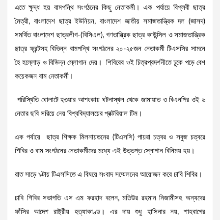
এতে ক্ষুদ্ধ হয় বামপন্থি সংগঠনের কিছু নেতাকর্মী। এক পর্যায়ে বিপ্লবী ছাত্র
মৈত্রী, বাংলাদেশ ছাত্র ইউনিয়ন, বাংলাদেশ জাতীয় সমাজতান্ত্রিক দল (জাসদ)
সমর্থিত বাংলাদেশ ছাত্রলীগ-(বিসিএল), গণতান্ত্রিক ছাত্র কাউন্সিল ও সমাজতান্ত্রিক
ছাত্র ফ্রন্টসহ বিভিন্ন বামপন্থি সংগঠনের ২০-২৫জন নেতাকর্মী টিএসসির সামনে
হৈ হল্লোড় ও বিভিন্ন স্লোগান দেয়। শিবিরের ওই চিত্রপ্রদর্শনীতে ঢুকে পড়ে বেশ
কয়েকজন বাম নেতাকর্মী।
পরিস্থিতি ঘোলাটে হওয়ার আশংকায় ঘটনাস্থল থেকে জামায়াত ও বিএনপির ওই ৬
নেতার ছবি সরিয়ে নেয় বিশ্ববিদ্যালয়ের প্রক্টরিয়াল টিম।
এক পর্যায়ে ছাত্র শিক্ষক মিলনায়তনের (টিএসসি) পায়রা চত্বর ও সবুজ চত্বরে
শিবির ও বাম সংগঠনের নেতাকর্মীদের মধ্যে এই উত্তপ্ত স্লোগান বিনিময় হয়।
রাত সাড়ে ৯টায় টিএসসিতে এ বিষয়ে সংবাদ সম্মেলনের আয়োজন করে ঢাবি শিবির।
ঢাবি শিবির সভাপতি এস এম ফরহাদ বলেন, মতিউর রহমান নিজামীসহ অন্যদের
ফাঁসির আদেশ রাষ্ট্রীয় হত্যাকাণ্ড। এর দায় শুধু হাসিনার নয়, শাহবাগের