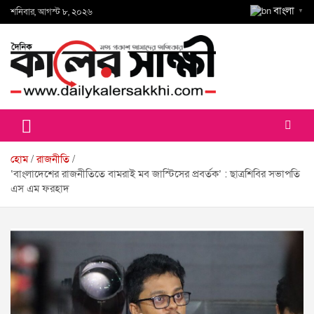
Skip
বাংলা
শনিবার, আগস্ট ৮, ২০২৬
▼
to
content
কালের সাক্ষী
হোম
রাজনীতি
‘বাংলাদেশের রাজনীতিতে বামরাই মব জাস্টিসের প্রবর্তক’ : ছাত্রশিবির সভাপতি
এস এম ফরহাদ