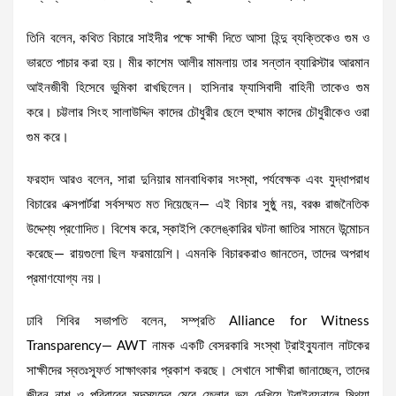
তিনি বলেন, কথিত বিচারে সাইদীর পক্ষে সাক্ষী দিতে আসা হিন্দু ব্যক্তিকেও গুম ও
ভারতে পাচার করা হয়। মীর কাশেম আলীর মামলায় তার সন্তান ব্যারিস্টার আরমান
আইনজীবী হিসেবে ভুমিকা রাখছিলেন। হাসিনার ফ্যাসিবাদী বাহিনী তাকেও গুম
করে। চট্টলার সিংহ সালাউদ্দিন কাদের চৌধুরীর ছেলে হুম্মাম কাদের চৌধুরীকেও ওরা
গুম করে।
ফরহাদ আরও বলেন, সারা দুনিয়ার মানবাধিকার সংস্থা, পর্যবেক্ষক এবং যুদ্ধাপরাধ
বিচারের এক্সপার্টরা সর্বসম্মত মত দিয়েছেন— এই বিচার সুষ্ঠু নয়, বরঞ্চ রাজনৈতিক
উদ্দেশ্য প্রণোদিত। বিশেষ করে, স্কাইপি কেলেঙ্কারির ঘটনা জাতির সামনে উন্মোচন
করেছে— রায়গুলো ছিল ফরমায়েশি। এমনকি বিচারকরাও জানতেন, তাদের অপরাধ
প্রমাণযোগ্য নয়।
ঢাবি শিবির সভাপতি বলেন, সম্প্রতি Alliance for Witness
Transparency— AWT নামক একটি বেসরকারি সংস্থা ট্রাইব্যুনাল নাটকের
সাক্ষীদের স্বতঃস্ফূর্ত সাক্ষাৎকার প্রকাশ করছে। সেখানে সাক্ষীরা জানাচ্ছেন, তাদের
জীবন নাশ ও পরিবারের সদস্যদের মেরে ফেলার ভয় দেখিয়ে ট্রাইব্যুনালে মিথ্যা