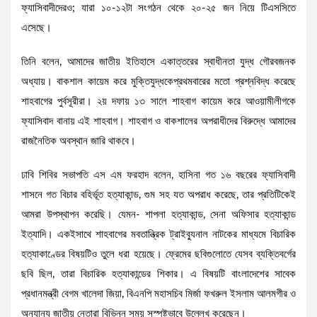
ফ্যাসিবাদীদেরও; যারা ১০-১২টা সংগঠন থেকে ২০-২৫ জন নিয়ে টিএসসিতে
এসেছে।
তিনি বলেন, আমাদের জাতীয় ইতিহাসে একাত্তরের স্বাধীনতা যুদ্ধ গৌরবজনক
অধ্যায়। বাকশাল কায়েম করে মুক্তিযুদ্ধকেপ্রথমবারের মতো প্রশ্নবিদ্ধ করেছে
শাহবাগের পুর্বসূরীরা। ২য় দফায় ১৩ সালে শাহবাগ কায়েম করে আওয়ামীলীগকে
ফ্যাসিবাদ বানায় এই শাহবাগ। শাহবাগ ও বাকশালের অপরাধীদের বিরুদ্ধে আমাদের
রাজনৈতিক অবস্থান জারি থাকবে।
ঢাবি শিবির সভাপতি এস এম ফরহাদ বলেন, হাসিনা গত ১৬ বছরের ফ্যাসিবাদী
শাসনে গত বিচার বহির্ভূত হত্যাকান্ড, গুম সহ যত অপরাধ করেছে, তার প্রতিটিকেই
আমরা উপস্থাপন করেছি। যেমন- শাপলা হত্যাকান্ড, সেনা অফিসার হত্যাকান্ড
ইত্যাদি। একইসাথে শাহবাগের মবতান্ত্রিক ট্রাইব্যুনাল নাটকের মাধ্যমে বিচারিক
হত্যাকাণ্ডের বিষয়টিও তুলে ধরা হয়েছে। ফ্রেমের ছবিগুলোতে যেসব ব্যক্তিবর্গের
ছবি ছিল, তারা বিচারিক হত্যাকান্ডের শিকার। এ বিষয়টি বাংলাদেশের সাবেক
প্রধানমন্ত্রী বেগম খালেদা জিয়া, বিএনপি মহাসচিব মির্জা ফখরুল ইসলাম আলমগীর ও
অন্যান্য জাতীয় নেতারা বিভিন্ন সময় সুস্পষ্টভাবে উল্লেখ করেছেন।