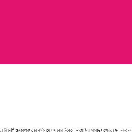
নে বিএনপি চেয়ারপারসনের কার্যালয়ে মঙ্গলবার বিকেলে আয়োজিত সংবাদ সম্মেলনে মূল বক্তব্