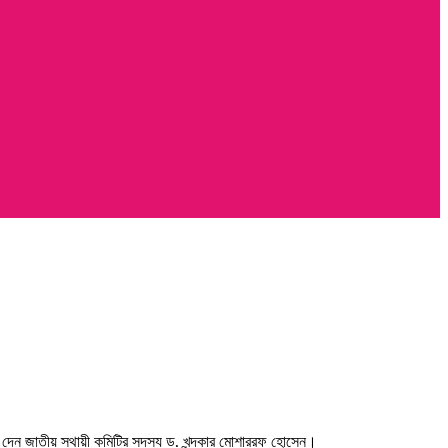
য দেন জাতীয় স্থায়ী কমিটির সদস্য ড. খন্দকার মোশাররফ হোসেন।