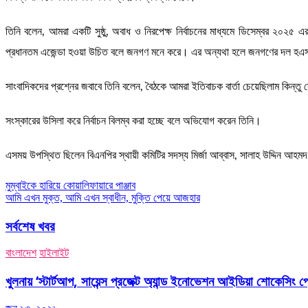
তিনি বলেন, আমরা একটি সুষ্ঠু, অবাধ ও নিরপেক্ষ নির্বাচনের মাধ্যমে ডিসেম্বর ২০২৫ এর ম
প্রধানতম এজেন্ডা হওয়া উচিত বলে জনগণ মনে করে। এর অন্যথা হলে জনগণের দল হএসবে 
সাংবাদিকদের প্রশ্নের জবাবে তিনি বলেন, বৈঠকে আমরা ইতিবাচক বার্তা চেয়েছিলাম কিন্তু
সংস্কারের উসিলা করে নির্বাচন বিলম্ব করা হচ্ছে বলে অভিযোগ করেন তিনি।
এসময় উপস্থিত ছিলেন বিএনপির স্থায়ী কমিটির সদস্য মির্জা আব্বাস, সালাহ উদ্দিন আহম
Post
মুম্বাইকে হারিয়ে কোয়ালিফায়ারে পাঞ্জাব
আমি এখন মুক্ত, আমি এখন স্বাধীন, মুক্তি পেয়ে আজহার
navigation
সর্বশেষ খবর
বাংলাদেশ
হাইলাইট
খুলনায় ‘স্টার্টআপ, সায়েন্স প্রজেক্ট অ্যান্ড ইনোভেশন আইডিয়া শোকেসিং প