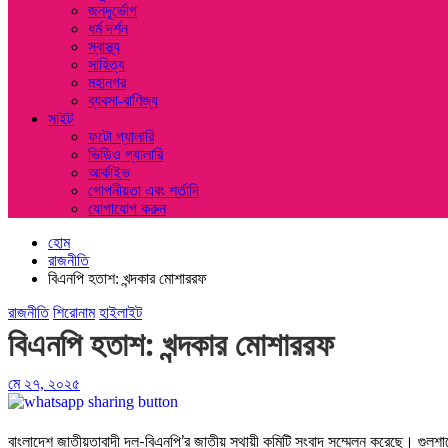
জনদূর্ভোগ
ধর্ম দর্শন
স্বাস্থ্য
সাহিত্য
মহানগর
ব্যবসা-বাণিজ্য
সাইট
ফটো গ্যালারি
ভিডিও গ্যালারি
আর্কাইভ
গোপনীয়তা এবং শর্তাদি
যোগাযোগ করুন
হোম
রাজনীতি
বিএনপি হতাশ: খন্দকার মোশাররফ
রাজনীতি
শিরোনাম
হাইলাইট
বিএনপি হতাশ: খন্দকার মোশাররফ
মে ২৭, ২০২৫
বাংলাদেশ জাতীয়তাবাদী দল-বিএনপি’র জাতীয় স্থায়ী কমিটি সংবাদ সম্মেলন করেছে। গুলশা