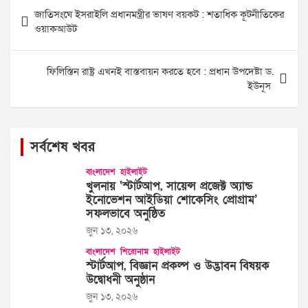
Post
জাতিসংঘে ইসরাইলি প্রধানমন্ত্রীর ভাষণ বয়কট : শতাধিক কূটনীতিকের
navigation
ওয়াকআউট
ফিলিস্তিন রাষ্ট্র এখনই বাস্তবায়ন করতে হবে : প্রধান উপদেষ্টা ড.
ইউনূস
সর্বশেষ খবর
বাংলাদেশ
হাইলাইট
খুলনায় ‘স্টার্টআপ, সায়েন্স প্রজেক্ট অ্যান্ড
ইনোভেশন আইডিয়া শোকেসিং প্রোগ্রাম’
সফলভাবে অনুষ্ঠিত
জুন ১৩, ২০২৬
বাংলাদেশ
শিরোনাম
হাইলাইট
স্টার্টআপ, বিজ্ঞান প্রকল্প ও উদ্ভাবন বিষয়ক
উদ্বোধনী অনুষ্ঠান
জুন ১৩, ২০২৬