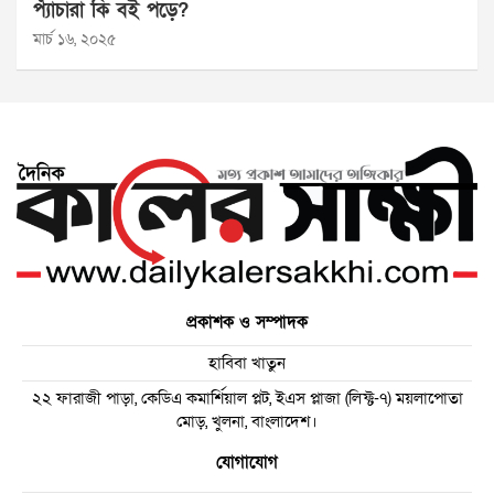
প্যাঁচারা কি বই পড়ে?
মার্চ ১৬, ২০২৫
প্রকাশক ও সম্পাদক
হাবিবা খাতুন
২২ ফারাজী পাড়া, কেডিএ কমার্শিয়াল প্লট, ইএস প্লাজা (লিফ্ট-৭) ময়লাপোতা
মোড়, খুলনা, বাংলাদেশ।
যোগাযোগ