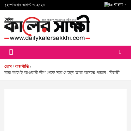
Skip
বাংলা
বৃহস্পতিবার, আগস্ট ৬, ২০২৬
▼
to
content
কালের সাক্ষী
হোম
রাজনীতি
যারা আগেই আওয়ামী লীগ থেকে সরে গেছেন, তারা আসতে পারেন : রিজভী