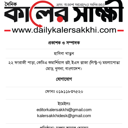
প্রকাশক ও সম্পাদক
হাবিবা খাতুন
২২ ফারাজী পাড়া, কেডিএ কমার্শিয়াল প্লট, ইএস প্লাজা (লিফ্ট-৭) ময়লাপোতা
মোড়, খুলনা, বাংলাদেশ।
যোগাযোগ
ফোনঃ
০১৯১১৮৩৭৫২০
ইমেইলঃ
editorkalersakkhi@gmail.com
kalersakkhidesk@gmail.com