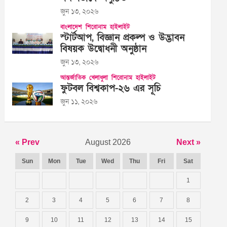
জুন ১৩, ২০২৬
বাংলাদেশ
শিরোনাম
হাইলাইট
স্টার্টআপ, বিজ্ঞান প্রকল্প ও উদ্ভাবন
বিষয়ক উদ্বোধনী অনুষ্ঠান
জুন ১৩, ২০২৬
আন্তর্জাতিক
খেলাধুলা
শিরোনাম
হাইলাইট
ফুটবল বিশ্বকাপ-২৬ এর সূচি
জুন ১১, ২০২৬
« Prev
August 2026
Next »
Sun
Mon
Tue
Wed
Thu
Fri
Sat
1
2
3
4
5
6
7
8
9
10
11
12
13
14
15