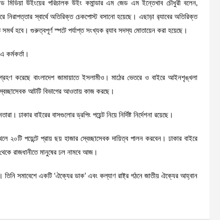
্যান্ড মিডিয়া উইংয়ের পরিচালক উইং কমান্ডার এম জেড এম ইন্তেখাব চৌধুরী বলেন,
করে নিরাপত্তার স্বার্থে অতিরিক্ত চেকপোস্ট বসানো হয়েছে। এছাড়া র‌্যাবের অতিরিক্ত
মর্থ হবে। গুরুত্বপূর্ণ স্পটে পর্যাপ্ত সংখ্যক র‌্যাব সদস্য মোতায়েন করা হয়েছে।
এ কর্মকর্তা।
্থা গ্রহণ করেছে বাংলাদেশ জামায়াতে ইসলামীও। মাঠের ভেতরে ও বাইরে আইনশৃঙ্খলা
 স্বেচ্ছাসেবক আটটি বিভাগের আওতায় কাজ করছে।
রা। ঢাকার বাইরের বাসগুলোর ড্রপিং পয়েন্ট নিয়ে নির্দিষ্ট নির্দেশনা রয়েছে।
ে ২০টি পয়েন্টে প্রায় ছয় হাজার স্বেচ্ছাসেবক দায়িত্ব পালন করবেন। ঢাকার বাইরে
দেশ থেকে রাজধানীতে মানুষের ঢল নামবে আজ।
 তিনি সমাবেশে একটি ‘ঐক্যের ডাক’ এবং কল্যাণ রাষ্ট্র গঠনে জাতীয় ঐক্যের আহ্বান