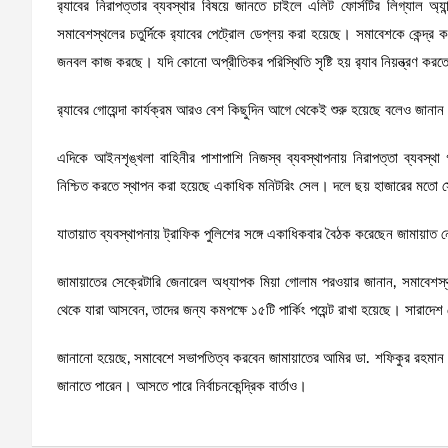
র‌্যাবের নিরাপত্তার ব্যবস্থার বিষয়ে জানতে চাইলে এলিট ফোর্সটির লিগ্যাল অ
সমাবেশস্থলের চতুর্দিকে র‌্যাবের পেট্রোল ডেপ্লয় করা হয়েছে। সমাবেশকে কেন্দ্র 
জনবল কাজ করছে। যদি কোনো অপ্রীতিকর পরিস্থিতি সৃষ্টি হয় র‌্যাব নিয়ন্ত্রণ করতে স
র‌্যাবের গোয়েন্দা কার্যক্রম আরও বেশ কিছুদিন আগে থেকেই শুরু হয়েছে বলেও জানান 
এদিকে আইনশৃঙ্খলা বাহিনীর পাশাপাশি নিজস্ব ব্যবস্থাপনায় নিরাপত্তা ব্যবস
নিশ্চিত করতে স্থাপন করা হয়েছে একাধিক মনিটরিং সেল। দলে ছয় হাজারের মতো
যাতায়াত ব্যবস্থাপনায় ট্রাফিক পুলিশের সঙ্গে একাধিকবার বৈঠক করেছেন জামায়াত নেতা
জামায়াতের সেক্রেটারি জেনারেল অধ্যাপক মিয়া গোলাম পরওয়ার জানান, সমাবেশস্থল
থেকে যারা আসবেন, তাদের জন্য কমপক্ষে ১৫টি পার্কিং পয়েন্ট রাখা হয়েছে। সারা
জানানো হয়েছে, সমাবেশে সভাপতিত্ব করবেন জামায়াতের আমির ডা. শফিকুর রহমান।
জানাতে পারেন। আসতে পারে নির্বাচনকেন্দ্রিক বার্তাও।