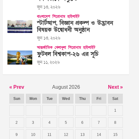
জুন ১৩, ২০২৬
বাংলাদেশ
শিরোনাম
হাইলাইট
স্টার্টআপ, বিজ্ঞান প্রকল্প ও উদ্ভাবন
বিষয়ক উদ্বোধনী অনুষ্ঠান
জুন ১৩, ২০২৬
আন্তর্জাতিক
খেলাধুলা
শিরোনাম
হাইলাইট
ফুটবল বিশ্বকাপ-২৬ এর সূচি
জুন ১১, ২০২৬
« Prev
August 2026
Next »
Sun
Mon
Tue
Wed
Thu
Fri
Sat
1
2
3
4
5
6
7
8
9
10
11
12
13
14
15