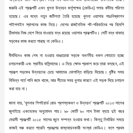
জরুরি এই প্রকল্পটি এখন খুলনা উন্নয়ন কর্তৃপক্ষের (কেডিএ) গলার কাঁটায় পরিণত
হয়েছে। এর মধ্যে নতুন জটিলতা তৈরি হয়েছে খুলনা ওয়াসার পয়ঃনিষ্কাশন
পাইপলাইন স্থাপনের কাজ নিয়ে। দেশের রাজনৈতিক পট-পরিবর্তনের পর বিদেশি
ঠিকাদার নিজ দেশে ফিরে যাওয়ায় বন্ধ রয়েছে ওয়াসার প্রকল্পটিও। সেটি বন্ধ থাকায়
সড়কের কাজ করতে পারছে না কেডিএ।
দীর্ঘদিনেও কাজ শেষ না হওয়ায় ভাঙাচোরা সড়কে অবর্ণনীয় ধকল পোহাতে হচ্ছে
চলাচলকারী এবং স্থানীয় বাসিন্দাদের। এ নিয়ে ক্ষোভ প্রকাশ করে তারা বলছেন, এই
প্রকল্প সড়কের উন্নয়নের চেয়ে আমাদের ভোগান্তি বাড়িয়ে দিয়েছে। বৃষ্টির সময়
বিভিন্ন গর্তে পানি জমে থাকে, আর শীতের সময় ধুলার কারণে এই সড়ক দিয়ে চলাচল
করা যায় না।
জানা যায়, ‘খুলনার শিপইয়ার্ড রোড প্রশস্তকরণ ও উন্নয়ন’ প্রকল্পটি ২০১৩ সালের
জুলাইয়ে একনেকের অনুমোদন পায়। ৯৮ কোটি ৯০ লাখ টাকা ব্যয়ে দুই বছর
মেয়াদী প্রকল্পটি ২০১৫ সালের জুনে সম্পন্ন হওয়ার কথা। কিন্তু নির্ধারিত সময়ে
কাজই শুরু করতে পারেনি প্রকল্পের বাস্তবায়নকারী সংস্থা কেডিএ। ফলে প্রথম