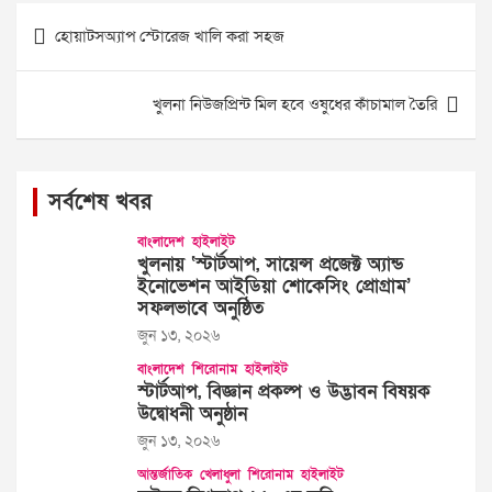
Post
হোয়াটসঅ্যাপ স্টোরেজ খালি করা সহজ
navigation
খুলনা নিউজপ্রিন্ট মিল হবে ওষুধের কাঁচামাল তৈরি
সর্বশেষ খবর
বাংলাদেশ
হাইলাইট
খুলনায় ‘স্টার্টআপ, সায়েন্স প্রজেক্ট অ্যান্ড
ইনোভেশন আইডিয়া শোকেসিং প্রোগ্রাম’
সফলভাবে অনুষ্ঠিত
জুন ১৩, ২০২৬
বাংলাদেশ
শিরোনাম
হাইলাইট
স্টার্টআপ, বিজ্ঞান প্রকল্প ও উদ্ভাবন বিষয়ক
উদ্বোধনী অনুষ্ঠান
জুন ১৩, ২০২৬
আন্তর্জাতিক
খেলাধুলা
শিরোনাম
হাইলাইট