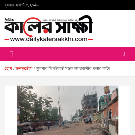
Skip
বুধবার, আগস্ট ৫, ২০২৬
to
content
কালের সাক্ষী
হোম
জনদূর্ভোগ
খুলনার শিপইয়ার্ড সড়ক নগরবাসীর গলার কাটা