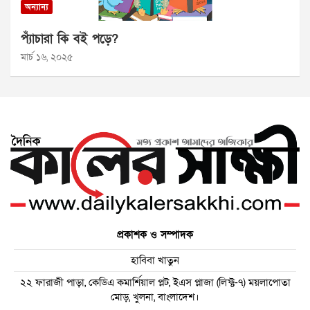
অন্যান্য
প্যাঁচারা কি বই পড়ে?
মার্চ ১৬, ২০২৫
প্রকাশক ও সম্পাদক
হাবিবা খাতুন
২২ ফারাজী পাড়া, কেডিএ কমার্শিয়াল প্লট, ইএস প্লাজা (লিফ্ট-৭) ময়লাপোতা
মোড়, খুলনা, বাংলাদেশ।