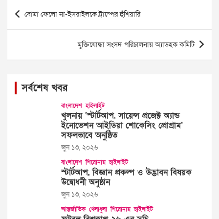
Post
বোমা ফেলো না-ইসরাইলকে ট্রাম্পের হুঁশিয়ারি
navigation
মুক্তিযোদ্ধা সংসদ পরিচালনায় অ্যাডহক কমিটি
সর্বশেষ খবর
বাংলাদেশ
হাইলাইট
খুলনায় ‘স্টার্টআপ, সায়েন্স প্রজেক্ট অ্যান্ড
ইনোভেশন আইডিয়া শোকেসিং প্রোগ্রাম’
সফলভাবে অনুষ্ঠিত
জুন ১৩, ২০২৬
বাংলাদেশ
শিরোনাম
হাইলাইট
স্টার্টআপ, বিজ্ঞান প্রকল্প ও উদ্ভাবন বিষয়ক
উদ্বোধনী অনুষ্ঠান
জুন ১৩, ২০২৬
আন্তর্জাতিক
খেলাধুলা
শিরোনাম
হাইলাইট