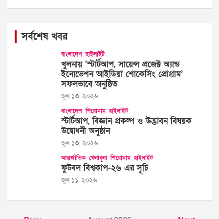
সর্বশেষ খবর
বাংলাদেশ
হাইলাইট
খুলনায় ‘স্টার্টআপ, সায়েন্স প্রজেক্ট অ্যান্ড
ইনোভেশন আইডিয়া শোকেসিং প্রোগ্রাম’
সফলভাবে অনুষ্ঠিত
জুন ১৩, ২০২৬
বাংলাদেশ
শিরোনাম
হাইলাইট
স্টার্টআপ, বিজ্ঞান প্রকল্প ও উদ্ভাবন বিষয়ক
উদ্বোধনী অনুষ্ঠান
জুন ১৩, ২০২৬
আন্তর্জাতিক
খেলাধুলা
শিরোনাম
হাইলাইট
ফুটবল বিশ্বকাপ-২৬ এর সূচি
জুন ১১, ২০২৬