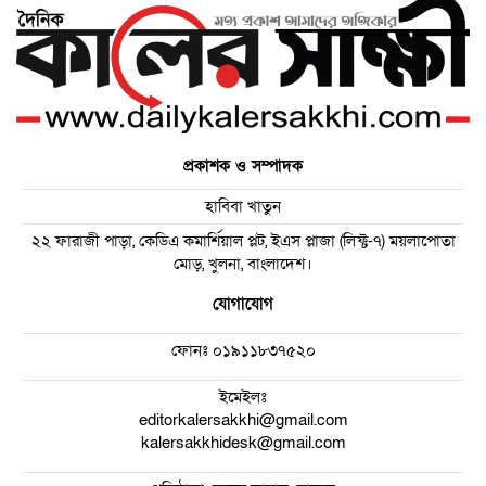
প্রকাশক ও সম্পাদক
হাবিবা খাতুন
২২ ফারাজী পাড়া, কেডিএ কমার্শিয়াল প্লট, ইএস প্লাজা (লিফ্ট-৭) ময়লাপোতা
মোড়, খুলনা, বাংলাদেশ।
যোগাযোগ
ফোনঃ
০১৯১১৮৩৭৫২০
ইমেইলঃ
editorkalersakkhi@gmail.com
kalersakkhidesk@gmail.com