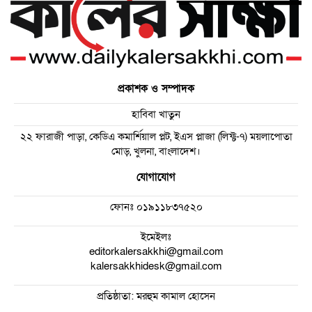
প্রকাশক ও সম্পাদক
হাবিবা খাতুন
২২ ফারাজী পাড়া, কেডিএ কমার্শিয়াল প্লট, ইএস প্লাজা (লিফ্ট-৭) ময়লাপোতা
মোড়, খুলনা, বাংলাদেশ।
যোগাযোগ
ফোনঃ
০১৯১১৮৩৭৫২০
ইমেইলঃ
editorkalersakkhi@gmail.com
kalersakkhidesk@gmail.com
প্রতিষ্ঠাতা: মরহুম কামাল হোসেন