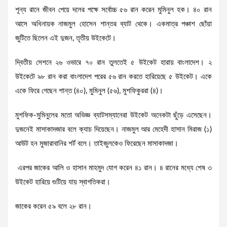
শূন্য রানে জীবন পেয়ে দলের পক্ষে সর্বোচ্চ ৫৬ রান করেন মুমিনুল হক। ৪০ রান
আসে অধিনায়ক নাজমুল হোসেন শান্তর ব্যাট থেকে। একমাত্র পঞ্চাশ ছোঁয়া
জুটিতে ছিলেন এই দুজন, তৃতীয় উইকেটে।
দ্বিতীয় সেশনে ২৬ ওভারে ৭০ রান তুলতেই ৫ উইকেট হারায় বাংলাদেশ। ২
উইকেটে ৯৮ রান করা বাংলাদেশ পরের ৫৬ রান করতে হারিয়েছে ৫ উইকেট। একে
একে ফিরে গেছেন শান্ত (৪০), মুমিনুল (৫৬), মুশফিকুররা (৪)।
মুশফিক-মুমিনুলের মতো অভিজ্ঞ ব্যাটসম্যানেরা উইকেট অনেকটা ছুঁড়ে এসেছেন।
দুজনেই মাসাকাদজার বলে ক্যাচ দিয়েছেন। নাজমুল আর মেহেদী হাসান মিরাজ (১)
আউট হন মুজারাবানির শর্ট বলে। তাইজুলকেও ফিরেছেন মাসাকাদজা।
এরপর জাকের আলি ও হাসান মাহমুদ যোগ করেন ৪১ রান। ৪ রানের মধ্যে শেষ ৩
উইকেট হারিয়ে গুটিয়ে যায় স্বাগতিকরা।
জাকের করেন ৫৯ বলে ২৮ রান।