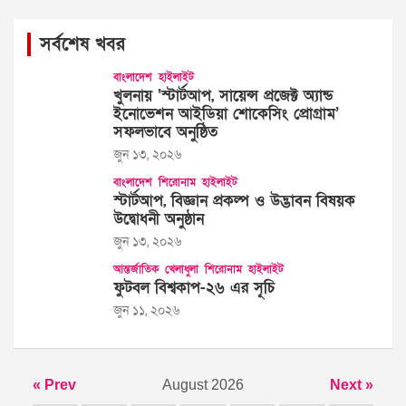
সর্বশেষ খবর
বাংলাদেশ
হাইলাইট
খুলনায় ‘স্টার্টআপ, সায়েন্স প্রজেক্ট অ্যান্ড
ইনোভেশন আইডিয়া শোকেসিং প্রোগ্রাম’
সফলভাবে অনুষ্ঠিত
জুন ১৩, ২০২৬
বাংলাদেশ
শিরোনাম
হাইলাইট
স্টার্টআপ, বিজ্ঞান প্রকল্প ও উদ্ভাবন বিষয়ক
উদ্বোধনী অনুষ্ঠান
জুন ১৩, ২০২৬
আন্তর্জাতিক
খেলাধুলা
শিরোনাম
হাইলাইট
ফুটবল বিশ্বকাপ-২৬ এর সূচি
জুন ১১, ২০২৬
« Prev
August 2026
Next »