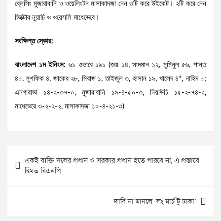
ব্লেসিং মুজারাবানি ও ওয়েলিংটন মাসাকাদজা নেন ৩টি করে উইকেট। ২টি করে নেন
ভিক্টোর নুয়াচি ও ওয়েসলি মাধেভেরে।
সংক্ষিপ্ত স্কোর:
বাংলাদেশ ১ম ইনিংস:
৬১ ওভারে ১৯১ (জয় ১৪, সাদমান ১২, মুমিনুল ৫৬, শান্ত
৪০, মুশফিক ৪, জাকের ২৮, মিরাজ ১, তাইজুল ৩, হাসান ১৯, খালেদ ৪*, নাহিদ ০;
এনগারাভা ১৪-২-৩৭-০, মুজারাবানি ১৯-৪-৫০-৩, নিয়াউচি ১৫-২-৭৪-২,
মাধেভেরে ৩-২-২-২, মাসাকাদজা ১০-৪-২১-৩)
Post
একই ব্যক্তি দলের প্রধান ও সরকার প্রধান হতে পারবে না, এ প্রস্তাবে
navigation
দ্বিমত বিএনপি
দাবি না মানলে ‘লং মার্চ টু ঢাকা’