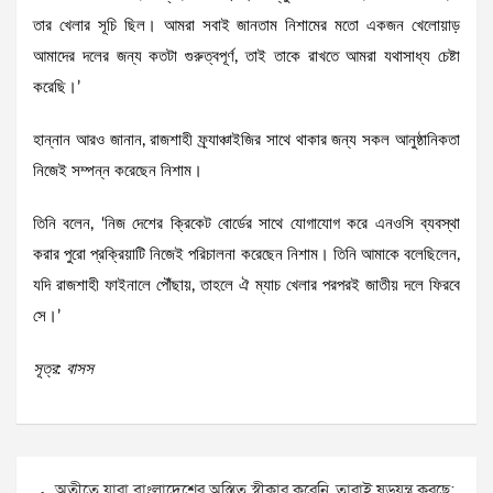
তার খেলার সূচি ছিল। আমরা সবাই জানতাম নিশামের মতো একজন খেলোয়াড়
আমাদের দলের জন্য কতটা গুরুত্বপূর্ণ, তাই তাকে রাখতে আমরা যথাসাধ্য চেষ্টা
করেছি।’
হান্নান আরও জানান, রাজশাহী ফ্র্যাঞ্চাইজির সাথে থাকার জন্য সকল আনুষ্ঠানিকতা
নিজেই সম্পন্ন করেছেন নিশাম।
তিনি বলেন, ‘নিজ দেশের ক্রিকেট বোর্ডের সাথে যোগাযোগ করে এনওসি ব্যবস্থা
করার পুরো প্রক্রিয়াটি নিজেই পরিচালনা করেছেন নিশাম। তিনি আমাকে বলেছিলেন,
যদি রাজশাহী ফাইনালে পৌঁছায়, তাহলে ঐ ম্যাচ খেলার পরপরই জাতীয় দলে ফিরবে
সে।’
সূত্র: বাসস
Post
অতীতে যারা বাংলাদেশের অস্তিত্ব স্বীকার করেনি, তারাই ষড়যন্ত্র করছে;