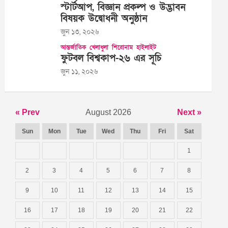
স্টার্টআপ, বিজ্ঞান প্রকল্প ও উদ্ভাবন
বিষয়ক উদ্বোধনী অনুষ্ঠান
জুন ১৩, ২০২৬
আন্তর্জাতিক
খেলাধুলা
শিরোনাম
হাইলাইট
ফুটবল বিশ্বকাপ-২৬ এর সূচি
জুন ১১, ২০২৬
« Prev
August 2026
Next »
Sun
Mon
Tue
Wed
Thu
Fri
Sat
1
2
3
4
5
6
7
8
9
10
11
12
13
14
15
16
17
18
19
20
21
22