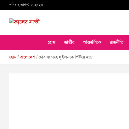
Skip
শনিবার, আগস্ট ৮, ২০২৬
to
content
কালের সাক্ষী
হোম
জাতীয়
আন্তর্জাতিক
রাজনীতি
হোম
বাংলাদেশ
চোর সন্দেহে দুইজনকে পিটিয়ে হত্যা