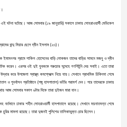
ছে।
মে এই ঘটনা ঘটেছে। আজ সোমবার (১৯ জানুয়ারি) সকালে ঢাকায় সোহরাওয়ার্দী মেডিকেল
রামের বান্দু মিয়ার ছেলে দ্বীন ইসলাম (২৩)।
দিকে ইমামনগর গ্রামে শাকিল হোসেনের বাড়ি লোকজন তাদের বাড়ির সামনে মজনু ও দ্বীন
 আটক করেন। এরপর ওই দুই যুবককে গরুচোর সন্দেহে গণপিটুনি দেয় সবাই। এতে তারা
ধার করে উপজেলা স্বাস্থ্য কমপ্লেক্সে নিয়ে যায়। সেখানে প্রাথমিক চিকিৎসা শেষে
 ও পুনর্বাসন প্রতিষ্ঠানে (পঙ্গু হাসপাতাল) ভর্তির পরামর্শ দেন। পরে তাদেরকে ঢাকায়
স্থায় আজ সোমবার সকাল ৬টার দিকে তারা দুইজন মারা যান।
হ বর্তমানে ঢাকার শহীদ সোহরাওয়ার্দী হাসপাতালে রয়েছে। সেখানে ময়নাতদন্ত শেষে
ক চুরির মামলা রয়েছে। তারা দুজনই পুলিশের তালিকাভুক্ত চোর ছিলেন।