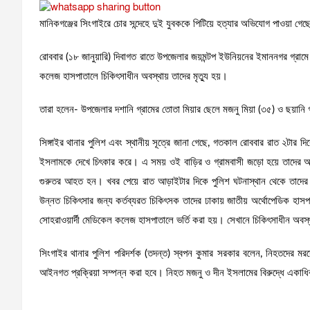
মানিকগঞ্জের সিংগাইরে চোর সন্দেহে দুই যুবককে পিটিয়ে হত্যার অভিযোগ পাওয়া গে
রোববার (১৮ জানুয়ারি) দিবাগত রাতে উপজেলার জয়মন্টপ ইউনিয়নের ইমাননগর গ্রা
কলেজ হাসপাতালে চিকিৎসাধীন অবস্থায় তাদের মৃত্যু হয়।
তারা হলেন- উপজেলার দশানি গ্রামের তোতা মিয়ার ছেলে মজনু মিয়া (৩৫) ও ছয়ানি গ্
সিঙ্গাইর থানার পুলিশ এবং স্থানীয় সূত্রে জানা গেছে, গতকাল রোববার রাত ২টার 
ইসলামকে দেখে চিৎকার করে। এ সময় ওই বাড়ির ও গ্রামবাসী জড়ো হয়ে তাদের
গুরুতর আহত হন। খবর পেয়ে রাত আড়াইটার দিকে পুলিশ ঘটনাস্থান থেকে তাদের উদ্
উন্নত চিকিৎসার জন্য কর্তব্যরত চিকিৎসক তাদের ঢাকায় জাতীয় অর্থোপেডিক হাসপাতাল
সোহরাওয়ার্দী মেডিকেল কলেজ হাসপাতালে ভর্তি করা হয়। সেখানে চিকিৎসাধীন অব
সিংগাইর থানার পুলিশ পরিদর্শক (তদন্ত) স্বপন কুমার সরকার বলেন, নিহতদের মরদে
আইনগত প্রক্রিয়া সম্পন্ন করা হবে। নিহত মজনু ও দীন ইসলামের বিরুদ্ধে একাধি