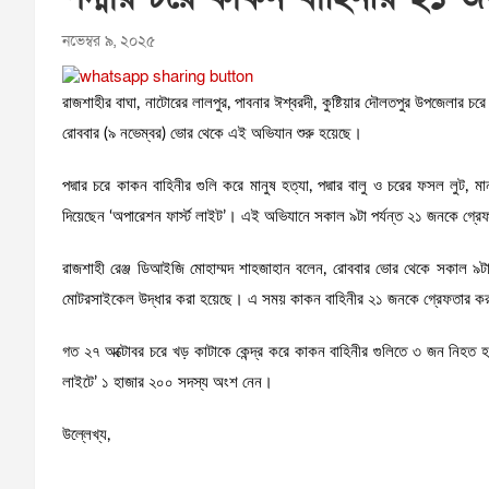
নভেম্বর ৯, ২০২৫
রাজশাহীর বাঘা, নাটোরের লালপুর, পাবনার ঈশ্বরদী, কুষ্টিয়ার দৌলতপুর উপজেলার চর
রোববার (৯ নভেম্বর) ভোর থেকে এই অভিযান শুরু হয়েছে।
পদ্মার চরে কাকন বাহিনীর গুলি করে মানুষ হত্যা, পদ্মার বালু ও চরের ফসল লু
দিয়েছেন ‘অপারেশন ফার্স্ট লাইট’। এই অভিযানে সকাল ৯টা পর্যন্ত ২১ জনকে গ্রে
রাজশাহী রেঞ্জ ডিআইজি মোহাম্মদ শাহজাহান বলেন, রোববার ভোর থেকে সকাল ৯টা পর্
মোটরসাইকেল উদ্ধার করা হয়েছে। এ সময় কাকন বাহিনীর ২১ জনকে গ্রেফতার ক
গত ২৭ অক্টোবর চরে খড় কাটাকে কেন্দ্র করে কাকন বাহিনীর গুলিতে ৩ জন নিহত হ
লাইটে’ ১ হাজার ২০০ সদস্য অংশ নেন।
উল্লেখ্য,