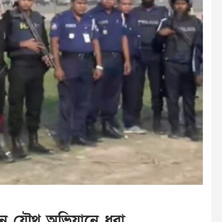
জন যৌথ অভিযানে ধরা