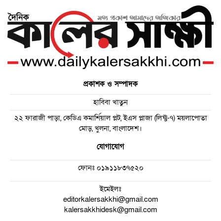
প্রকাশক ও সম্পাদক
হাবিবা খাতুন
২২ ফারাজী পাড়া, কেডিএ কমার্শিয়াল প্লট, ইএস প্লাজা (লিফ্ট-৭) ময়লাপোতা
মোড়, খুলনা, বাংলাদেশ।
যোগাযোগ
ফোনঃ
০১৯১১৮৩৭৫২০
ইমেইলঃ
editorkalersakkhi@gmail.com
kalersakkhidesk@gmail.com