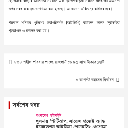
হোসেনকে বগুড়ার আদমদিঘী সার্কেলে এবং ব্রাহ্মণবাড়িয়া সরাইল সার্কেলের এএসপি
তপন সরকারকে র‌্যাবে পদায়ন করা হয়েছে। এ আদেশ অবিলম্বে কার্যকর হবে।
গতকাল শনিবার পুলিশের মহাপরিদর্শক (আইজিপি) বাহারুল আলম স্বাক্ষরিত
প্রজ্ঞাপনে এ রদবদল করা হয়।
Post
৮০৪ শহীদ পরিবার পাচ্ছে রাজধানীতে ৯৫ লাখ টাকার ফ্ল্যাট
navigation
৯ আগস্ট ড্যাবের নির্বাচন
সর্বশেষ খবর
বাংলাদেশ
হাইলাইট
খুলনায় ‘স্টার্টআপ, সায়েন্স প্রজেক্ট অ্যান্ড
ইনোভেশন আইডিয়া শোকেসিং প্রোগ্রাম’