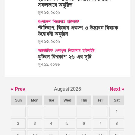
সফলভাবে অনুষ্ঠিত
জুন ১৩, ২০২৬
বাংলাদেশ
শিরোনাম
হাইলাইট
স্টার্টআপ, বিজ্ঞান প্রকল্প ও উদ্ভাবন বিষয়ক
উদ্বোধনী অনুষ্ঠান
জুন ১৩, ২০২৬
আন্তর্জাতিক
খেলাধুলা
শিরোনাম
হাইলাইট
ফুটবল বিশ্বকাপ-২৬ এর সূচি
জুন ১১, ২০২৬
« Prev
August 2026
Next »
Sun
Mon
Tue
Wed
Thu
Fri
Sat
1
2
3
4
5
6
7
8