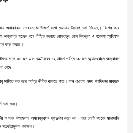
্ষীরায় অ্যানথ্রাক্স সংক্রমণের উপসর্গ দেখা দেওয়ায় উদ্বেগ দেখা দিয়েছে। বিশেষ করে
ক্রান্ত হচ্ছেন বলে নিশ্চিত করেছে রোগতত্ত্ব, রোগ নিয়ন্ত্রণ ও গবেষণা প্রতিষ্ঠান
যোগে কাজ করছে।
ম্বর মাসে ৩৩ জন এবং অক্টোবরের ১২ তারিখ পর্যন্ত ১৮ জন অ্যানথ্রাক্সে আক্রান্ত
য়া গেছে।
ীবাণু মাটিতে শত বছর পর্যন্ত জীবিত থাকতে পারে। ঘাস খাওয়ার সময় গবাদিপশুর মাধ্যমে
গ দেখা দেয়।
গাংনী ও সদর উপজেলায় অ্যানথ্রাক্সের প্রাদুর্ভাব নতুন নয়। তবে চলতি বছরের মাঝামাঝি
্ন সতর্কতামূলক পদক্ষেপ।