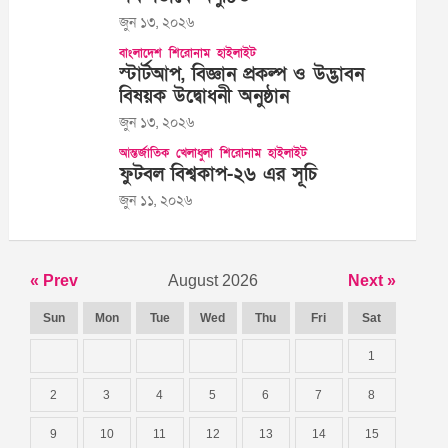
জুন ১৩, ২০২৬
বাংলাদেশ
শিরোনাম
হাইলাইট
স্টার্টআপ, বিজ্ঞান প্রকল্প ও উদ্ভাবন
বিষয়ক উদ্বোধনী অনুষ্ঠান
জুন ১৩, ২০২৬
আন্তর্জাতিক
খেলাধুলা
শিরোনাম
হাইলাইট
ফুটবল বিশ্বকাপ-২৬ এর সূচি
জুন ১১, ২০২৬
« Prev
August 2026
Next »
Sun
Mon
Tue
Wed
Thu
Fri
Sat
1
2
3
4
5
6
7
8
9
10
11
12
13
14
15