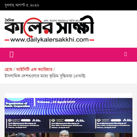
Skip
বুধবার, আগস্ট ৫, ২০২৬
to
content
কালের সাক্ষী
হোম
আইসিটি এন্ড ক্যারিয়ার
ইসলামিক দেশগুলোর মধ্যে কৃত্রিম বুদ্ধিমত্তা (এআই)