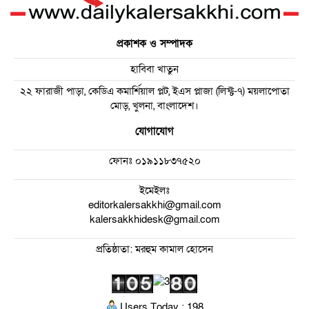
প্রকাশক ও সম্পাদক
হাবিবা খাতুন
২২ ফারাজী পাড়া, কেডিএ কমার্শিয়াল প্লট, ইএস প্লাজা (লিফ্ট-৭) ময়লাপোতা
মোড়, খুলনা, বাংলাদেশ।
যোগাযোগ
ফোনঃ
০১৯১১৮৩৭৫২০
ইমেইলঃ
editorkalersakkhi@gmail.com
kalersakkhidesk@gmail.com
প্রতিষ্ঠাতা: মরহুম কামাল হোসেন
Users Today : 198