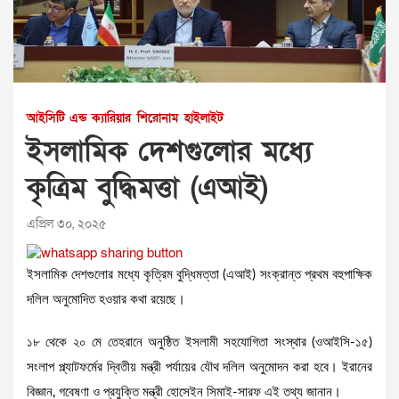
আইসিটি এন্ড ক্যারিয়ার
শিরোনাম
হাইলাইট
ইসলামিক দেশগুলোর মধ্যে
কৃত্রিম বুদ্ধিমত্তা (এআই)
এপ্রিল ৩০, ২০২৫
ইসলামিক দেশগুলোর মধ্যে কৃত্রিম বুদ্ধিমত্তা (এআই) সংক্রান্ত প্রথম বহুপাক্ষিক
দলিল অনুমোদিত হওয়ার কথা রয়েছে।
১৮ থেকে ২০ মে তেহরানে অনুষ্ঠিত ইসলামী সহযোগিতা সংস্থার (ওআইসি-১৫)
সংলাপ প্ল্যাটফর্মের দ্বিতীয় মন্ত্রী পর্যায়ের যৌথ দলিল অনুমোদন করা হবে। ইরানের
বিজ্ঞান, গবেষণা ও প্রযুক্তি মন্ত্রী হোসেইন সিমাই-সারফ এই তথ্য জানান।