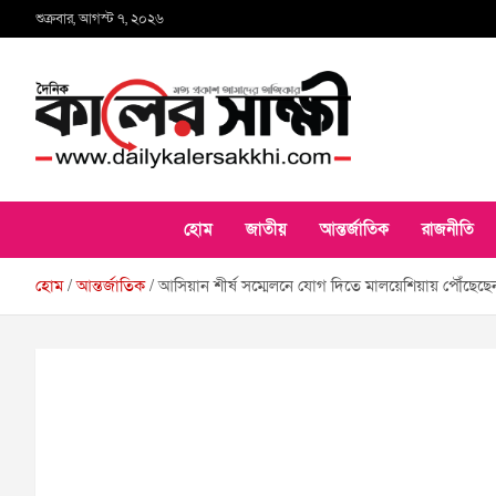
Skip
শুক্রবার, আগস্ট ৭, ২০২৬
to
content
কালের সাক্ষী
হোম
জাতীয়
আন্তর্জাতিক
রাজনীতি
হোম
আন্তর্জাতিক
আসিয়ান শীর্ষ সম্মেলনে যোগ দিতে মালয়েশিয়ায় পৌঁছেছেন 