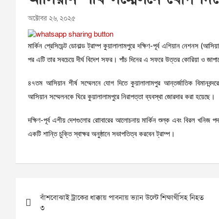
অক্টোবর ২৬, ২০২৫
মার্কিন প্রেসিডেন্ট ডোনাল্ড ট্রাম্প কুয়ালালামপুরে দক্ষিণ-পূর্ব এশিয়ান নেশনস (আ
পর এটি তার সবচেয়ে দীর্ঘ বিদেশ সফর। পাঁচ দিনের এ সফরে উত্তর কোরিয়া ও জ
৪৭তম আসিয়ান শীর্ষ সম্মেলনে যোগ দিতে কুয়ালালামপুর আন্তর্জাতিক বিমানবন্দর
আসিয়ান সম্মেলনকে ঘিরে কুয়ালালামপুরে নিরাপত্তা ব্যবস্থা জোরদার করা হয়েছে।
দক্ষিণ-পূর্ব এশীয় দেশগুলোর রোাবারের আলোচনায় মার্কিন শুল্ক এবং বিরল খনিজ পদার
একটি শান্তি চুক্তি স্বাক্ষর অনুষ্ঠানে সভাপতিত্ব করবেন ট্রাম্প।
Post
বাঁশবোঝাই ট্রাকের ধাক্কায় পাবনায় ভ্যান উল্টে শিক্ষার্থীসহ নিহত
navigation
৩