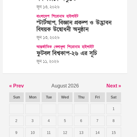
জুন ১৩, ২০২৬
বাংলাদেশ
শিরোনাম
হাইলাইট
স্টার্টআপ, বিজ্ঞান প্রকল্প ও উদ্ভাবন
বিষয়ক উদ্বোধনী অনুষ্ঠান
জুন ১৩, ২০২৬
আন্তর্জাতিক
খেলাধুলা
শিরোনাম
হাইলাইট
ফুটবল বিশ্বকাপ-২৬ এর সূচি
জুন ১১, ২০২৬
« Prev
August 2026
Next »
Sun
Mon
Tue
Wed
Thu
Fri
Sat
1
2
3
4
5
6
7
8
9
10
11
12
13
14
15