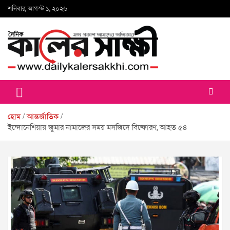
Skip
শনিবার, আগস্ট ১, ২০২৬
to
content
কালের সাক্ষী
হোম
আন্তর্জাতিক
ইন্দোনেশিয়ায় জুমার নামাজের সময় মসজিদে বিষ্ফোরণ, আহত ৫৪