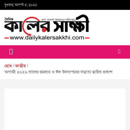
Skip
বুধবার, আগস্ট ৫, ২০২৬
to
content
কালের সাক্ষী
হোম
জাতীয়
আগামী ২০২৬ সালের রমজান ও ঈদ উদযাপনের সম্ভাব্য তারিখ প্রকাশ