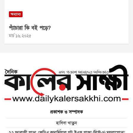
অন্যান্য
প্যাঁচারা কি বই পড়ে?
মার্চ ১৬, ২০২৫
প্রকাশক ও সম্পাদক
হাবিবা খাতুন
২২ ফারাজী পাড়া, কেডিএ কমার্শিয়াল প্লট, ইএস প্লাজা (লিফ্ট-৭) ময়লাপোতা