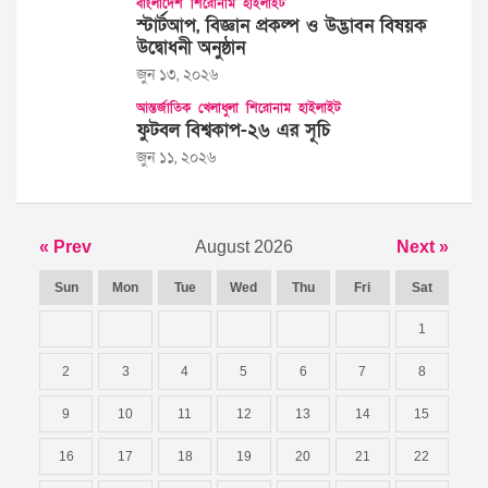
বাংলাদেশ
শিরোনাম
হাইলাইট
স্টার্টআপ, বিজ্ঞান প্রকল্প ও উদ্ভাবন বিষয়ক
উদ্বোধনী অনুষ্ঠান
জুন ১৩, ২০২৬
আন্তর্জাতিক
খেলাধুলা
শিরোনাম
হাইলাইট
ফুটবল বিশ্বকাপ-২৬ এর সূচি
জুন ১১, ২০২৬
« Prev
August 2026
Next »
Sun
Mon
Tue
Wed
Thu
Fri
Sat
1
2
3
4
5
6
7
8
9
10
11
12
13
14
15
16
17
18
19
20
21
22