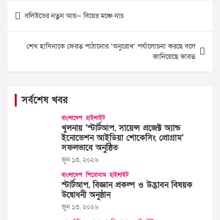
Post
বলিউডের নতুন আয়— বিয়ের মঞ্চে নাচ
navigation
শেখ হাসিনাকে ফেরত পাঠানোর ‘অনুরোধ’ পর্যালোচনা করছে বলে
জানিয়েছে ভারত
সর্বশেষ খবর
বাংলাদেশ
হাইলাইট
খুলনায় ‘স্টার্টআপ, সায়েন্স প্রজেক্ট অ্যান্ড
ইনোভেশন আইডিয়া শোকেসিং প্রোগ্রাম’
সফলভাবে অনুষ্ঠিত
জুন ১৩, ২০২৬
বাংলাদেশ
শিরোনাম
হাইলাইট
স্টার্টআপ, বিজ্ঞান প্রকল্প ও উদ্ভাবন বিষয়ক
উদ্বোধনী অনুষ্ঠান
জুন ১৩, ২০২৬