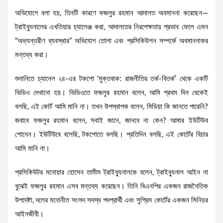
অভিযোগে বলা হয়, তিনটি কারণে ফজলুর রহমান আদালত অবমাননা করেছেন—
ট্রাইব্যুনালের এখতিয়ার চ্যালেঞ্জ করা, আদালতের নিরপেক্ষতায় প্রভাব ফেলে এমন
“অভ্যন্তরীণ ব্যবস্থার” অভিযোগ তোলা এবং প্রসিকিউশন সম্পর্কে অবমাননাকর
মন্তব্য করা।
শুনানিতে চ্যানেল ২৪-এর টকশো ‘মুক্তবাক: রাজনীতির তর্ক-বিতর্ক’ থেকে একটি
ভিডিও দেখানো হয়। ভিডিওতে ফজলুর রহমান বলেন, আমি প্রথম দিন থেকেই
বলছি, এই কোর্ট আমি মানি না। তখন উপস্থাপক বলেন, মিডিয়া কি জানতে পারেনি?
জবাবে ফজলুর রহমান বলেন, সবাই জানে, জানবে না কেন? আমার ইউটিউব
শোনেন। ইউটিউবে বলেছি, টকশোতে বলছি। প্রতিদিন বলছি, এই কোর্টের বিচার
আমি মানি না।
প্রসিকিউটর মনোয়ার হোসেন তামীম ট্রাইব্যুনালকে বলেন, ট্রাইব্যুনাল আইন না
বুঝেই ফজলুর রহমান এসব মন্তব্য করেছেন। তিনি বিএনপির একজন রাজনৈতিক
উপদেষ্টা, দলের মনোনীত সংসদ সদস্য পদপ্রার্থী এবং সুপ্রিম কোর্টের একজন সিনিয়র
আইনজীবী।