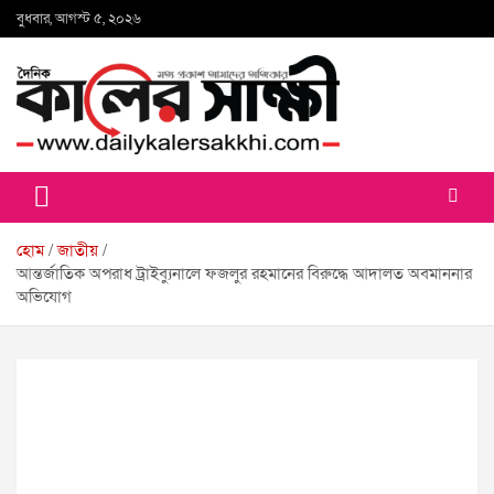
Skip
বুধবার, আগস্ট ৫, ২০২৬
to
content
কালের সাক্ষী
হোম
জাতীয়
আন্তর্জাতিক অপরাধ ট্রাইব্যুনালে ফজলুর রহমানের বিরুদ্ধে আদালত অবমাননার
অভিযোগ