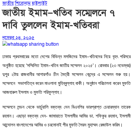
জাতীয়
শিরোনাম
হাইলাইট
জাতীয় ইমাম–খতিব সম্মেলনে ৭
দাবি তুললেন ইমাম-খতিবরা
নভেম্বর ২৪, ২০২৫
ঢাকায় প্রথমবারের মতো দেশের বিভিন্ন মসজিদের ইমাম–খতিবদের নিয়ে বৃহৎ পরিসরে
অনুষ্ঠিত হয়েছে ‘সম্মিলিত ইমাম–খতিব জাতীয় সম্মেলন ২০২৫’। রোববার (২৩ নভেম্বর)
দুপুর ২টায় রাজধানীর আগারগাঁও চীন মৈত্রী সম্মেলন কেন্দ্রে এ সম্মেলন শুরু হয়।
সম্মেলনে সভাপতিত্ব করেন মাওলানা মুহিব্বুল্লাহ বাকী। অনুষ্ঠান পরিচালনা করেন মুফতি
আজহারুল ইসলাম ও মুফতি শরিফুল্লাহ।
সম্মেলনে লন্ডন থেকে ভার্চুয়ালি বক্তব্য দেন বিএনপির ভারপ্রাপ্ত চেয়ারম্যান তারেক
রহমান। এছাড়া বক্তব্য দেন- জামায়াতে ইসলামীর আমির ডা. শফিকুর রহমান, ইসলামী
আন্দোলন বাংলাদেশের আমির ও চরমোনাই পীর মুফতি সৈয়দ মুহাম্মদ রেজাউল করিম।