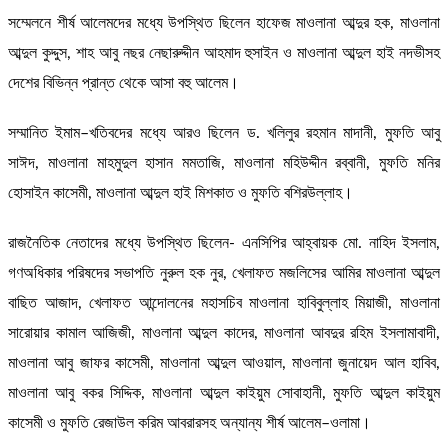
সম্মেলনে শীর্ষ আলেমদের মধ্যে উপস্থিত ছিলেন হাফেজ মাওলানা আব্দুর হক, মাওলানা
আব্দুল কুদ্দুস, শাহ আবু নছর নেছারুদ্দীন আহমাদ হুসাইন ও মাওলানা আব্দুল হাই নদভীসহ
দেশের বিভিন্ন প্রান্ত থেকে আসা বহু আলেম।
সম্মানিত ইমাম–খতিবদের মধ্যে আরও ছিলেন ড. খলিলুর রহমান মাদানী, মুফতি আবু
সাঈদ, মাওলানা মাহমুদুল হাসান মমতাজি, মাওলানা মহিউদ্দীন রব্বানী, মুফতি মনির
হোসাইন কাসেমী, মাওলানা আব্দুল হাই মিশকাত ও মুফতি বশিরউল্লাহ।
রাজনৈতিক নেতাদের মধ্যে উপস্থিত ছিলেন- এনসিপির আহ্বায়ক মো. নাহিদ ইসলাম,
গণঅধিকার পরিষদের সভাপতি নুরুল হক নুর, খেলাফত মজলিসের আমির মাওলানা আব্দুল
বাছিত আজাদ, খেলাফত আন্দোলনের মহাসচিব মাওলানা হাবিবুল্লাহ মিয়াজী, মাওলানা
সারোয়ার কামাল আজিজী, মাওলানা আব্দুল কাদের, মাওলানা আবদুর রহিম ইসলামাবাদী,
মাওলানা আবু জাফর কাসেমী, মাওলানা আব্দুল আওয়াল, মাওলানা জুনায়েদ আল হাবিব,
মাওলানা আবু বকর সিদ্দিক, মাওলানা আব্দুল কাইয়ুম সোবাহানী, মুফতি আব্দুল কাইয়ুম
কাসেমী ও মুফতি রেজাউল করিম আবরারসহ অন্যান্য শীর্ষ আলেম–ওলামা।