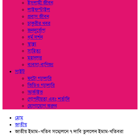
ইসলামী জীবন
লাইফস্টাইল
প্রবাস জীবন
চাকুরীর খবর
জনদূর্ভোগ
ধর্ম দর্শন
স্বাস্থ্য
সাহিত্য
মহানগর
ব্যবসা-বাণিজ্য
সাইট
ফটো গ্যালারি
ভিডিও গ্যালারি
আর্কাইভ
গোপনীয়তা এবং শর্তাদি
যোগাযোগ করুন
হোম
জাতীয়
জাতীয় ইমাম–খতিব সম্মেলনে ৭ দাবি তুললেন ইমাম-খতিবরা