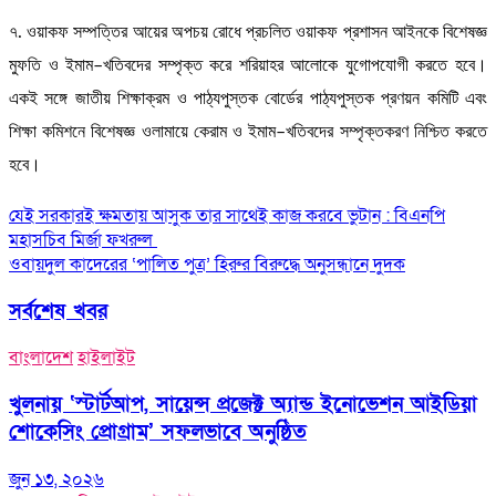
৭. ওয়াকফ সম্পত্তির আয়ের অপচয় রোধে প্রচলিত ওয়াকফ প্রশাসন আইনকে বিশেষজ্ঞ
মুফতি ও ইমাম–খতিবদের সম্পৃক্ত করে শরিয়াহর আলোকে যুগোপযোগী করতে হবে।
একই সঙ্গে জাতীয় শিক্ষাক্রম ও পাঠ্যপুস্তক বোর্ডের পাঠ্যপুস্তক প্রণয়ন কমিটি এবং
শিক্ষা কমিশনে বিশেষজ্ঞ ওলামায়ে কেরাম ও ইমাম–খতিবদের সম্পৃক্তকরণ নিশ্চিত করতে
হবে।
Post
যেই সরকারই ক্ষমতায় আসুক তার সাথেই কাজ করবে ভুটান : বিএনপি
মহাসচিব মির্জা ফখরুল
navigation
ওবায়দুল কাদেরের ‘পালিত পুত্র’ হিরুর বিরুদ্ধে অনুসন্ধানে দুদক
সর্বশেষ খবর
বাংলাদেশ
হাইলাইট
খুলনায় ‘স্টার্টআপ, সায়েন্স প্রজেক্ট অ্যান্ড ইনোভেশন আইডিয়া
শোকেসিং প্রোগ্রাম’ সফলভাবে অনুষ্ঠিত
জুন ১৩, ২০২৬