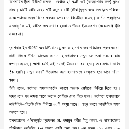
বিশেষায়িত ট্রমা ইউনিট রয়েছে। যেখানে ২৪ ঘণ্টা ওটি (অস্ত্রোপচার কক্ষ) সুবিধা
আছে। চারটি ওটির মধ্যে দুটি মডুলার ওটি (জীবাণুমুক্ত এবং নিয়ন্ত্রিত পরিবেশে
অস্ত্রোপচারের জন্য বিশেষ ধরনের অপারেশন থিয়েটার) রয়েছে। জার্মান প্রযুক্তির
অত্যাধুনিক এই ওটিতে অস্ত্রোপচার হওয়া রোগীদের ইনফেকশন (সংক্রমণ) ঝুঁঁকি
থাকবে না।
ন্যাশনাল ইনস্টিটিউট অব নিউরোসায়েন্সেস ও হাসপাতালের পরিচালক প্রফেসর ডা.
কাজী গিয়াস উদ্দিন আহমেদ জানান, হাসপাতালের নতুন ১৫ তলা ভবনের কাজ
সম্পন্ন হয়েছে। আশা করছি এই মাসেই উদ্বোধন করা হবে। তবে এখনো তারিখ
ঠিক হয়নি। নতুন ভবনটি উদ্বোধন হলে হাসপাতালে সংযুক্ত হবে আরো পাঁচশ’
শয্যা।
তিনি বলেন, বর্তমানে শয্যাসংকটের কারণে অনেক রোগীকে ফিরিয়ে দিতে হয়।
উদ্বোধনের পর আমরা আরো অনেক রোগীকে সেবা দিতে পারব। বর্তমানে হাসপাতালে
আইসিইউ-এইচডিএইউ মিলিয়ে ২০টি শয্যা আছে। নতুন ভবনে আইসিইউ শয্যা
বাড়ানো হবে।
হাসপাতালের এসিসট্যান্ট প্রফেসর ডা. হুমায়ুন কবীর হিমু বলেন, এ হাসপাতালের
বহির্বিভাগে প্রতিদিন ৪-৫ হাজার রোগী সেবা নেয়। এর মধ্যে ১২৫ থেকে ১৫০