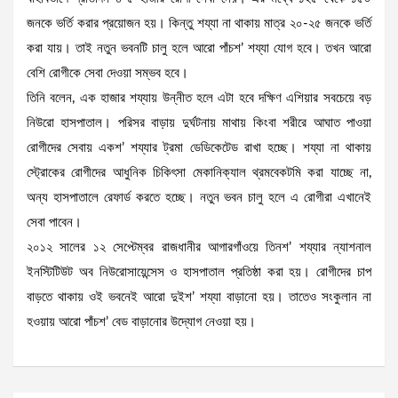
জনকে ভর্তি করার প্রয়োজন হয়। কিন্তু শয্যা না থাকায় মাত্র ২০-২৫ জনকে ভর্তি
করা যায়। তাই নতুন ভবনটি চালু হলে আরো পাঁচশ’ শয্যা যোগ হবে। তখন আরো
বেশি রোগীকে সেবা দেওয়া সম্ভব হবে।
তিনি বলেন, এক হাজার শয্যায় উন্নীত হলে এটা হবে দক্ষিণ এশিয়ার সবচেয়ে বড়
নিউরো হাসপাতাল। পরিসর বাড়ায় দুর্ঘটনায় মাথায় কিংবা শরীরে আঘাত পাওয়া
রোগীদের সেবায় একশ’ শয্যার ট্রমা ডেডিকেটেড রাখা হচ্ছে। শয্যা না থাকায়
স্ট্রোকের রোগীদের আধুনিক চিকিৎসা মেকানিক্যাল থ্রমবেকটমি করা যাচ্ছে না,
অন্য হাসপাতালে রেফার্ড করতে হচ্ছে। নতুন ভবন চালু হলে এ রোগীরা এখানেই
সেবা পাবেন।
২০১২ সালের ১২ সেপ্টেম্বর রাজধানীর আগারগাঁওয়ে তিনশ’ শয্যার ন্যাশনাল
ইনস্টিটিউট অব নিউরোসায়েন্সেস ও হাসপাতাল প্রতিষ্ঠা করা হয়। রোগীদের চাপ
বাড়তে থাকায় ওই ভবনেই আরো দুইশ’ শয্যা বাড়ানো হয়। তাতেও সংকুলান না
হওয়ায় আরো পাঁচশ’ বেড বাড়ানোর উদ্যোগ নেওয়া হয়।