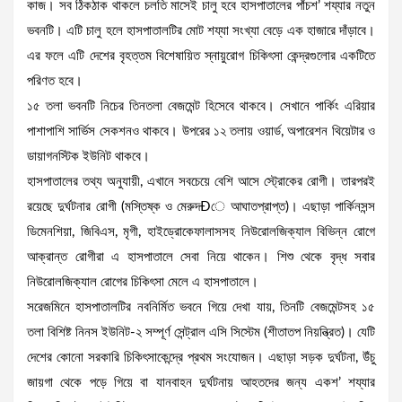
কাজ। সব ঠিকঠাক থাকলে চলতি মাসেই চালু হবে হাসপাতালের পাঁচশ’ শয্যার নতুন
ভবনটি। এটি চালু হলে হাসপাতালটির মোট শয্যা সংখ্যা বেড়ে এক হাজারে দাঁড়াবে।
এর ফলে এটি দেশের বৃহত্তম বিশেষায়িত স্নায়ুরোগ চিকিৎসা কেন্দ্রগুলোর একটিতে
পরিণত হবে।
১৫ তলা ভবনটি নিচের তিনতলা বেজমেন্ট হিসেবে থাকবে। সেখানে পার্কিং এরিয়ার
পাশাপাশি সার্ভিস সেকশনও থাকবে। উপরের ১২ তলায় ওয়ার্ড, অপারেশন থিয়েটার ও
ডায়াগনস্টিক ইউনিট থাকবে।
হাসপাতালের তথ্য অনুযায়ী, এখানে সবচেয়ে বেশি আসে স্ট্রোকের রোগী। তারপরই
রয়েছে দুর্ঘটনার রোগী (মস্তিষ্ক ও মেরুদÐে আঘাতপ্রাপ্ত)। এছাড়া পার্কিনসন্স
ডিমেনশিয়া, জিবিএস, মৃগী, হাইড্রোকেফালাসসহ নিউরোলজিক্যাল বিভিন্ন রোগে
আক্রান্ত রোগীরা এ হাসপাতালে সেবা নিয়ে থাকেন। শিশু থেকে বৃদ্ধ সবার
নিউরোলজিক্যাল রোগের চিকিৎসা মেলে এ হাসপাতালে।
সরেজমিনে হাসপাতালটির নবনির্মিত ভবনে গিয়ে দেখা যায়, তিনটি বেজমেন্টসহ ১৫
তলা বিশিষ্ট নিনস ইউনিট-২ সম্পূর্ণ সেন্ট্রাল এসি সিস্টেম (শীতাতপ নিয়ন্ত্রিত)। যেটি
দেশের কোনো সরকারি চিকিৎসাকেন্দ্রে প্রথম সংযোজন। এছাড়া সড়ক দুর্ঘটনা, উঁচু
জায়গা থেকে পড়ে গিয়ে বা যানবাহন দুর্ঘটনায় আহতদের জন্য একশ’ শয্যার