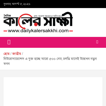
Skip
বুধবার, আগস্ট ৫, ২০২৬
to
content
কালের সাক্ষী
হোম
জাতীয়
নিউরোসায়েন্সেস এ যুক্ত হচ্ছে আরো ৫০০ বেড, চলতি মাসেই উদ্বোধন নতুন
ভবন