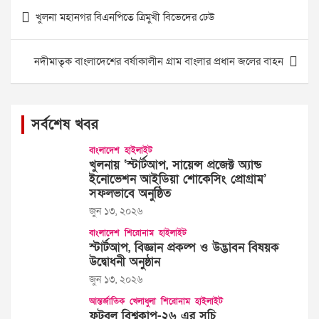
Post
খুলনা মহানগর বিএনপিতে ত্রিমুখী বিভেদের ঢেউ
navigation
নদীমাতৃক বাংলাদেশের বর্ষাকালীন গ্রাম বাংলার প্রধান জলের বাহন
সর্বশেষ খবর
বাংলাদেশ
হাইলাইট
খুলনায় ‘স্টার্টআপ, সায়েন্স প্রজেক্ট অ্যান্ড
ইনোভেশন আইডিয়া শোকেসিং প্রোগ্রাম’
সফলভাবে অনুষ্ঠিত
জুন ১৩, ২০২৬
বাংলাদেশ
শিরোনাম
হাইলাইট
স্টার্টআপ, বিজ্ঞান প্রকল্প ও উদ্ভাবন বিষয়ক
উদ্বোধনী অনুষ্ঠান
জুন ১৩, ২০২৬
আন্তর্জাতিক
খেলাধুলা
শিরোনাম
হাইলাইট
ফুটবল বিশ্বকাপ-২৬ এর সূচি