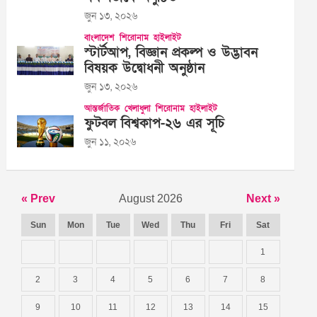
জুন ১৩, ২০২৬
বাংলাদেশ
শিরোনাম
হাইলাইট
স্টার্টআপ, বিজ্ঞান প্রকল্প ও উদ্ভাবন
বিষয়ক উদ্বোধনী অনুষ্ঠান
জুন ১৩, ২০২৬
আন্তর্জাতিক
খেলাধুলা
শিরোনাম
হাইলাইট
ফুটবল বিশ্বকাপ-২৬ এর সূচি
জুন ১১, ২০২৬
« Prev
August 2026
Next »
Sun
Mon
Tue
Wed
Thu
Fri
Sat
1
2
3
4
5
6
7
8
9
10
11
12
13
14
15