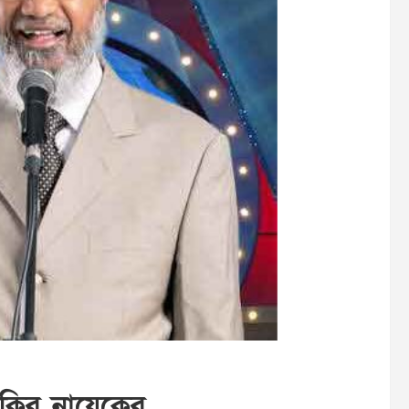
কির নায়েকের