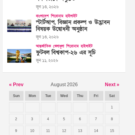
জুন ১৩, ২০২৬
বাংলাদেশ
শিরোনাম
হাইলাইট
স্টার্টআপ, বিজ্ঞান প্রকল্প ও উদ্ভাবন
বিষয়ক উদ্বোধনী অনুষ্ঠান
জুন ১৩, ২০২৬
আন্তর্জাতিক
খেলাধুলা
শিরোনাম
হাইলাইট
ফুটবল বিশ্বকাপ-২৬ এর সূচি
জুন ১১, ২০২৬
« Prev
August 2026
Next »
Sun
Mon
Tue
Wed
Thu
Fri
Sat
1
2
3
4
5
6
7
8
9
10
11
12
13
14
15