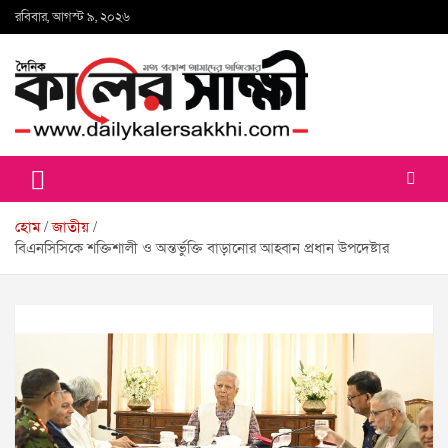
Skip
রবিবার, আগস্ট ৯, ২০২৬
to
content
কালের সাক্ষী
হোম
জাতীয়
বিএনসিসিকে শক্তিশালী ও অন্তর্ভুক্তি বাড়ানোর আহ্বান প্রধান উপদেষ্টার