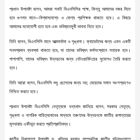
প্রধান উপদেষ্টা বলেন, আমরা সবাই বিএনসিসির পক্ষে, কিন্তু আমাদের নজর দিতে
হবে গুণগত মানে—বিশ্বাসযোগ্য ও যোগ্য প্রশিক্ষক থাকতে হবে। এ বিষয়ে
আমাদের মনোযোগী হতে হবে এবং ভবিষ্যতমুখী ভাবনা নিতে হবে।
তিনি বলেন, বিএনসিসি মানে আত্মমর্যাদা ও শৃঙ্খলা। ক্যাডেটদের জন্য এমন একটি
সনদপ্রদান ব্যবস্থা থাকতে হবে, যা তাদের ভবিষ্যৎ কর্মসংস্থানে সহায়ক হবে।
পাশাপাশি, তাদের ভবিষ্যৎ উন্নয়নের জন্য নেটওয়ার্কিংয়ের সুযোগও তৈরি করতে
হবে।
তিনি আরো বলেন, বিএনসিসি শুধু ছেলেদের জন্য নয়; মেয়েদের সমান অংশগ্রহণও
নিশ্চিত করতে হবে।
প্রধান উপদেষ্টা বিএনসিসি নেতৃত্বকে ধন্যবাদ জানিয়ে বলেন, সরকার নেতৃত্ব,
শৃঙ্খলা ও নাগরিক দায়িত্ববোধের মাধ্যমে তরুণদের উন্নয়নকে জাতীয় রূপান্তরের
মূলধারায় একীভূত করতে প্রতিশ্রুতিবদ্ধ।
জাতীয় নিরাপত্তা উপদেষ্টা ড. খলিলুর রহমান সাম্প্রতিক জাতীয় ঘটনাগুলোতে