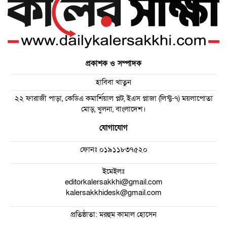
প্রকাশক ও সম্পাদক
হাবিবা খাতুন
২২ ফারাজী পাড়া, কেডিএ কমার্শিয়াল প্লট, ইএস প্লাজা (লিফ্ট-৭) ময়লাপোতা
মোড়, খুলনা, বাংলাদেশ।
যোগাযোগ
ফোনঃ
০১৯১১৮৩৭৫২০
ইমেইলঃ
editorkalersakkhi@gmail.com
kalersakkhidesk@gmail.com
প্রতিষ্ঠাতা: মরহুম কামাল হোসেন