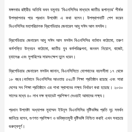
মঙ্গলবার রাষ্ট্রীয় অতিথি ভবন যমুনায় ‘বিএনসিসির মাধ্যমে জাতীয় রূপান্তর’ শীর্ষক
উপস্থাপনার পরে প্রধান উপদেষ্টা এ কথা বলেন। উপস্থাপনাটি পেশ করেন
বিএনসিসির মহাপরিচালক ব্রিগেডিয়ার জেনারেল আবু সঈদ আল মসউদ।
ব্রিগেডিয়ার জেনারেল আবু সঈদ আল মসউদ বিএনসিসির বর্তমান কাঠামো, তরুণ
কর্মশক্তি উন্নয়ন কাঠামো, জাতীয় যুব কর্মপরিকল্পনা, জনবল নিয়োগ, বাজেট,
চ্যালেঞ্জ এবং সুপারিশের সারসংক্ষেপ তুলে ধরেন।
ব্রিগেডিয়ার জেনারেল মসউদ জানান, বিএনসিসিতে যোগদানের বয়সসীমা ১৭ থেকে
১৮ বছর।বর্তমানে বিএনসিসির আওতায় ৫৬১টি শিক্ষা প্রতিষ্ঠান রয়েছে এবং সারা
দেশের সব শিক্ষা প্রতিষ্ঠানে এর শাখা স্থাপনের লক্ষ্য নির্ধারণ করা হয়েছে।
২০৩০
সালের মধ্যে ৪০ লাখ দক্ষ ক্যাডেট প্রশিক্ষণ দেওয়াই আমাদের লক্ষ্য।
প্রধান উপদেষ্টা অধ্যাপক মুহাম্মদ ইউনূস বিএনসিসির দৃষ্টিভঙ্গির প্রতি দৃঢ় সমর্থন
জানিয়ে বলেন, গুণগত প্রশিক্ষণ ও ভবিষ্যতমুখী দৃষ্টিভঙ্গি নিশ্চিত করাই এখন সবচেয়ে
গুরুত্বপূর্ণ।