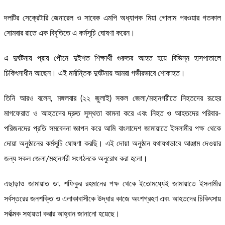
দলটির সেক্রেটারি জেনারেল ও সাবেক এমপি অধ্যাপক মিয়া গোলাম পরওয়ার গতকাল
সোমবার রাতে এক বিবৃতিতে এ কর্মসূচি ঘোষণা করেন।
এ দুর্ঘটনায় প্রায় পৌনে দুইশত শিক্ষার্থী গুরুতর আহত হয়ে বিভিন্ন হাসপাতালে
চিকিৎসাধীন আছেন। এই মর্মান্তিক দুর্ঘটনায় আমরা গভীরভাবে শোকাহত।
তিনি আরও বলেন, মঙ্গলবার (২২ জুলাই) সকল জেলা/মহানগরীতে নিহতদের রূহের
মাগফেরাত ও আহতদের দ্রুত সুস্থতা কামনা করে এবং নিহত ও আহতদের পরিবার-
পরিজনদের প্রতি সমবেদনা জ্ঞাপন করে আমি বাংলাদেশ জামায়াতে ইসলামীর পক্ষ থেকে
দোয়া অনুষ্ঠানের কর্মসূচি ঘোষণা করছি। এই দোয়া অনুষ্ঠান যথাযথভাবে আঞ্জাম দেওয়ার
জন্য সকল জেলা/মহানগরী সংগঠনকে অনুরোধ করা হলো।
এছাড়াও জামায়াত ডা. শফিকুর রহমানের পক্ষ থেকে ইতোমধ্যেই জামায়াতে ইসলামীর
সর্বস্তরের জনশক্তি ও এলাকাবাসীকে উদ্ধার কাজে অংশগ্রহণ এবং আহতদের চিকিৎসায়
সর্বাত্মক সহায়তা করার আহ্বান জানানো হয়েছে।