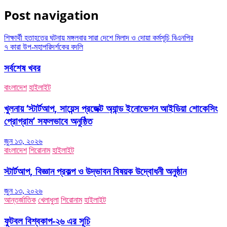
Post navigation
শিক্ষার্থী হতাহতের ঘটনায় মঙ্গলবার সারা দেশে মিলাদ ও দোয়া কর্মসূচি বিএনপির
৭ কারা উপ-মহাপরিদর্শকের বদলি
সর্বশেষ খবর
বাংলাদেশ
হাইলাইট
খুলনায় ‘স্টার্টআপ, সায়েন্স প্রজেক্ট অ্যান্ড ইনোভেশন আইডিয়া শোকেসিং
প্রোগ্রাম’ সফলভাবে অনুষ্ঠিত
জুন ১৩, ২০২৬
বাংলাদেশ
শিরোনাম
হাইলাইট
স্টার্টআপ, বিজ্ঞান প্রকল্প ও উদ্ভাবন বিষয়ক উদ্বোধনী অনুষ্ঠান
জুন ১৩, ২০২৬
আন্তর্জাতিক
খেলাধুলা
শিরোনাম
হাইলাইট
ফুটবল বিশ্বকাপ-২৬ এর সূচি