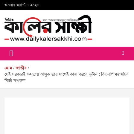
Skip
শুক্রবার, আগস্ট ৭, ২০২৬
to
content
কালের সাক্ষী
হোম
জাতীয়
যেই সরকারই ক্ষমতায় আসুক তার সাথেই কাজ করবে ভুটান : বিএনপি মহাসচিব
মির্জা ফখরুল