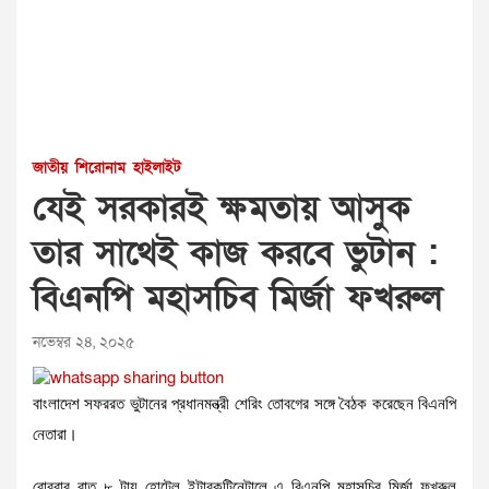
জাতীয়
শিরোনাম
হাইলাইট
যেই সরকারই ক্ষমতায় আসুক
তার সাথেই কাজ করবে ভুটান :
বিএনপি মহাসচিব মির্জা ফখরুল
নভেম্বর ২৪, ২০২৫
বাংলাদেশ সফররত ভুটানের প্রধানমন্ত্রী শেরিং তোবগের সঙ্গে বৈঠক করেছেন বিএনপি
নেতারা।
রোববার রাত ৮ টায় হোটেল ইন্টারকন্টিনেন্টালে এ বিএনপি মহাসচিব মির্জা ফখরুল