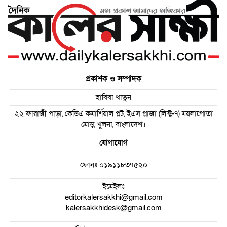
প্রকাশক ও সম্পাদক
হাবিবা খাতুন
২২ ফারাজী পাড়া, কেডিএ কমার্শিয়াল প্লট, ইএস প্লাজা (লিফ্ট-৭) ময়লাপোতা
মোড়, খুলনা, বাংলাদেশ।
যোগাযোগ
ফোনঃ
০১৯১১৮৩৭৫২০
ইমেইলঃ
editorkalersakkhi@gmail.com
kalersakkhidesk@gmail.com