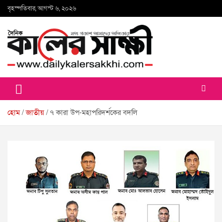
Skip
বৃহস্পতিবার, আগস্ট ৬, ২০২৬
to
content
কালের সাক্ষী
হোম
জাতীয়
৭ কারা উপ-মহাপরিদর্শকের বদলি