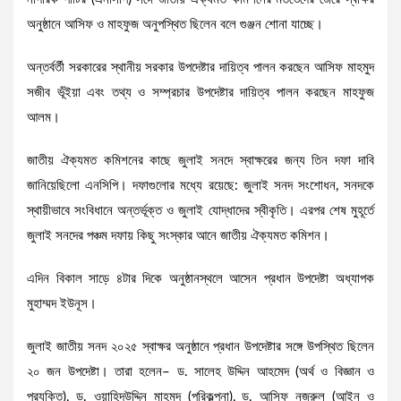
অনুষ্ঠানে আসিফ ও মাহফুজ অনুপস্থিত ছিলেন বলে গুঞ্জন শোনা যাচ্ছে।
অন্তর্বর্তী সরকারের স্থানীয় সরকার উপদেষ্টার দায়িত্ব পালন করছেন আসিফ মাহমুদ
সজীব ভূঁইয়া এবং তথ্য ও সম্প্রচার উপদেষ্টার দায়িত্ব পালন করছেন মাহফুজ
আলম।
জাতীয় ঐক্যমত কমিশনের কাছে জুলাই সনদে স্বাক্ষরের জন্য তিন দফা দাবি
জানিয়েছিলো এনসিপি। দফাগুলোর মধ্যে রয়েছে: জুলাই সনদ সংশোধন, সনদকে
স্থায়ীভাবে সংবিধানে অন্তর্ভূক্ত ও জুলাই যোদ্ধাদের স্বীকৃতি। এরপর শেষ মুহূর্তে
জুলাই সনদের পঞ্চম দফায় কিছু সংস্কার আনে জাতীয় ঐক্যমত কমিশন।
এদিন বিকাল সাড়ে ৪টার দিকে অনুষ্ঠানস্থলে আসেন প্রধান উপদেষ্টা অধ্যাপক
মুহাম্মদ ইউনূস।
জুলাই জাতীয় সনদ ২০২৫ স্বাক্ষর অনুষ্ঠানে প্রধান উপদেষ্টার সঙ্গে উপস্থিত ছিলেন
২০ জন উপদেষ্টা। তারা হলেন– ড. সালেহ উদ্দিন আহমেদ (অর্থ ও বিজ্ঞান ও
প্রযুক্তি), ড. ওয়াহিদউদ্দিন মাহমুদ (পরিকল্পনা), ড. আসিফ নজরুল (আইন ও