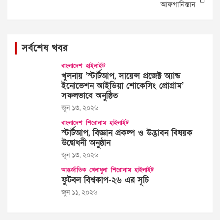
আফগানিস্তান
সর্বশেষ খবর
বাংলাদেশ
হাইলাইট
খুলনায় ‘স্টার্টআপ, সায়েন্স প্রজেক্ট অ্যান্ড
ইনোভেশন আইডিয়া শোকেসিং প্রোগ্রাম’
সফলভাবে অনুষ্ঠিত
জুন ১৩, ২০২৬
বাংলাদেশ
শিরোনাম
হাইলাইট
স্টার্টআপ, বিজ্ঞান প্রকল্প ও উদ্ভাবন বিষয়ক
উদ্বোধনী অনুষ্ঠান
জুন ১৩, ২০২৬
আন্তর্জাতিক
খেলাধুলা
শিরোনাম
হাইলাইট
ফুটবল বিশ্বকাপ-২৬ এর সূচি
জুন ১১, ২০২৬