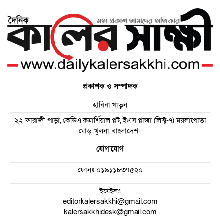
প্রকাশক ও সম্পাদক
হাবিবা খাতুন
২২ ফারাজী পাড়া, কেডিএ কমার্শিয়াল প্লট, ইএস প্লাজা (লিফ্ট-৭) ময়লাপোতা
মোড়, খুলনা, বাংলাদেশ।
যোগাযোগ
ফোনঃ
০১৯১১৮৩৭৫২০
ইমেইলঃ
editorkalersakkhi@gmail.com
kalersakkhidesk@gmail.com