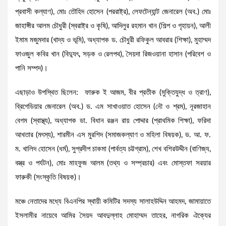
প্রবাসী কল্যাণ), মোঃ তৌহিদ হোসেন (পররাষ্ট্র), লেফটেন্যান্ট জেনারেল (অব.) মোঃ
জাহাঙ্গীর আলম চৌধুরী (স্বরাষ্ট্র ও কৃষি), আদিলুর রহমান খান (শিল্প ও গৃহায়ন), আলী
ইমাম মজুমদার (খাদ্য ও ভূমি), অধ্যাপক ড. চৌধুরী রফিকুল আবরার (শিক্ষা), মুহাম্মদ
ফাওজুল কবির খান (বিদ্যুৎ, সড়ক ও রেলপথ), সৈয়দা রিজওয়ানা হাসান (পরিবেশ ও
পানি সম্পদ)।
এছাড়াও উপস্থিত ছিলেন: ফারুক ই আজম, বীর প্রতীক (মুক্তিযুদ্ধ ও ত্রাণ),
ব্রিগেডিয়ার জেনারেল (অব.) ড. এম সাখাওয়াত হোসেন (নৌ ও শ্রম), নূরজাহান
বেগম (স্বাস্থ্য), অধ্যাপক ডা. বিধান রঞ্জন রায় পোদ্দার (প্রাথমিক শিক্ষা), ফরিদা
আখতার (মৎস্য), শারমীন এস মুরশিদ (সমাজকল্যাণ ও মহিলা বিষয়ক), ড. আ. ফ.
ম. খালিদ হোসেন (ধর্ম), সুপ্রদীপ চাকমা (পার্বত্য চট্টগ্রাম), শেখ বশিরউদ্দীন (বাণিজ্য,
বস্ত্র ও পর্যটন), মোঃ মাহফুজ আলম (তথ্য ও সম্প্রচার) এবং মোস্তফা সরয়ার
ফারুকী (সংস্কৃতি বিষয়ক)।
মঞ্চে নেতাদের মধ্যে বিএনপির স্থায়ী কমিটির সদস্য সালাহউদ্দিন আহমদ, জামায়াতে
ইসলামীর নায়েবে আমির সৈয়দ আবদুল্লাহ মোহাম্মদ তাহের, নাগরিক ঐক্যের