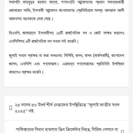
সভাপতি মাহমুদুর রহমান মান্না, গণসংহতি আন্দোলনের প্রধান সমন্বয়কারী
জোনায়েদ সাকি, ইসলামী আন্দোলন বাংলাদেশের প্রেসিডিয়াম সদস্য আশরাফ আলী
আকনসহ অনেককে দেখা গেছে।
বিএনপি, জামায়াতে ইসলামীসহ ২৪টি রাজনৈতিক দল ও জোট সাক্ষর করলেও
এনসিপিসহ ৬টি রাজনৈতিক দল সনদে সই করেনি।
জুলাই সনদে স্বাক্ষর না করা দলগুলো: সিপিবি, বাসদ, বাসদ (মার্কসবাদী), বাংলাদেশ
জাসদ, এনসিপি এবং গণফোরাম। এরমধ্যে গণফোরামের প্রতিনিধি উপস্থিত
থাকলেও স্বাক্ষর করেনি।
Post
২৫ দলের ৫০ ঊর্ধ্ব শীর্ষ নেতাদের উপস্থিতিতে “জুলাই জাতীয় সনদ
navigation
২০২৫” সই
পাকিস্তানের বিমান হামলায় তিন ক্রিকেটার নিহত, সিরিজ খেলবে না