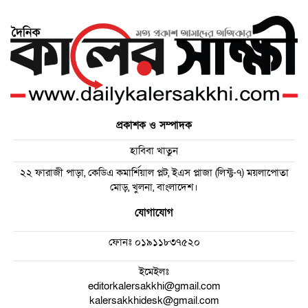
প্রকাশক ও সম্পাদক
হাবিবা খাতুন
২২ ফারাজী পাড়া, কেডিএ কমার্শিয়াল প্লট, ইএস প্লাজা (লিফ্ট-৭) ময়লাপোতা
মোড়, খুলনা, বাংলাদেশ।
যোগাযোগ
ফোনঃ
০১৯১১৮৩৭৫২০
ইমেইলঃ
editorkalersakkhi@gmail.com
kalersakkhidesk@gmail.com