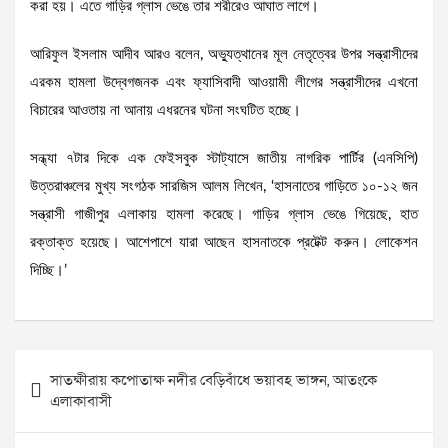
করা হয়। এতে গাড়ির গ্লাস ভেঙে তার শরীরেও আঘাত লাগে।
আরিফুল ইসলাম আদীব আরও বলেন, অভ্যুত্থানের মূল নেতৃত্বের উপর সন্ত্রাসীদের
এরকম হামলা উদ্বেগজনক এবং ফ্যাসিবাদী আওয়ামী লীগের সন্ত্রাসীদের এখনো
বিচারের আওতায় না আনায় এধরনের ঘটনা সংঘটিত হচ্ছে।
সন্ধ্যা ৭টার দিকে এক ফেইসবুক স্টাট্যাসে জাতীয় নাগরিক পার্টির (এনসিপি)
উত্তরাঞ্চলের মুখ্য সংগঠক সারজিস আলম লিখেন, ‘হাসনাতের গাড়িতে ১০-১২ জন
সন্ত্রাসী গাজীপুর এলাকায় হামলা করেছে। গাড়ির গ্লাস ভেঙে গিয়েছে, হাত
রক্তাক্ত হয়েছে। আশেপাশে যারা আছেন হাসনাতকে প্রটেক্ট করুন। ‌লোকেশন
দিচ্ছি।’
Post
সাতক্ষীরায় কপোতাক্ষ নদীর বেড়িবাঁধে ভয়াবহ ভাঙ্গন, আতংকে
navigation
এলাকাবাসী