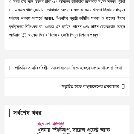
এ সময় তার সঙ্গে ছিলেন ঢাকা-১৭ আসনের জামায়াত মনোনীত সংসদ সদস্য প্রার্থী
ডা. এসএম খালিদুজ্জামান।জামায়াত নেতাদের সঙ্গে এ সময় খালেদা জিয়ার স্বাস্থ্যের
সর্বশেষ অবস্থা সম্পর্কে জানান, বিএনপির স্থায়ী কমিটির সদস্য ও খালেদা জিয়ার
ব্যক্তিগত চিকিৎসক ডা. এজেড এম জাহিদ হোসেন এবং ভাইস চেয়ারম্যান আব্দুল
আউয়াল মিন্টু, খালেদা জিয়ার বিশেষ সহকারী শিমুল বিশ্বাস প্রমুখ।
Post
প্রতিনিয়ত নজিরবিহীন ভালোবাসায় সিক্ত হচ্ছেন বেগম খালেদা জিয়া
navigation
সঙ্কুচিত হচ্ছে বাংলাদেশের শ্রমবাজার
সর্বশেষ খবর
বাংলাদেশ
হাইলাইট
খুলনায় ‘স্টার্টআপ, সায়েন্স প্রজেক্ট অ্যান্ড