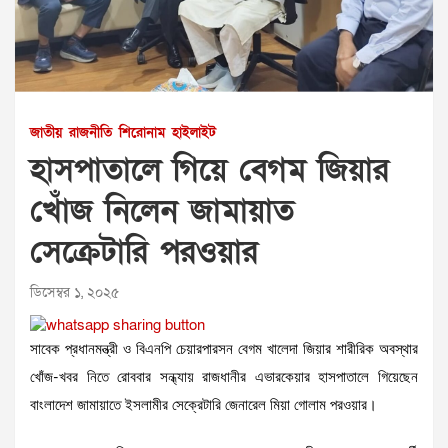
জাতীয়
রাজনীতি
শিরোনাম
হাইলাইট
হাসপাতালে গিয়ে বেগম জিয়ার
খোঁজ নিলেন জামায়াত
সেক্রেটারি পরওয়ার
ডিসেম্বর ১, ২০২৫
সাবেক প্রধানমন্ত্রী ও বিএনপি চেয়ারপারসন বেগম খালেদা জিয়ার শারীরিক অবস্থার
খোঁজ-খবর নিতে রোববার সন্ধ্যায় রাজধানীর এভারকেয়ার হাসপাতালে গিয়েছেন
বাংলাদেশ জামায়াতে ইসলামীর সেক্রেটারি জেনারেল মিয়া গোলাম পরওয়ার।