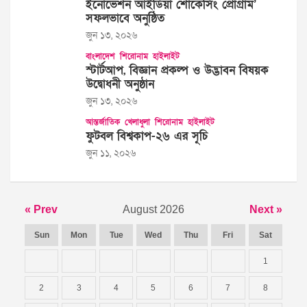
ইনোভেশন আইডিয়া শোকেসিং প্রোগ্রাম’
সফলভাবে অনুষ্ঠিত
জুন ১৩, ২০২৬
বাংলাদেশ
শিরোনাম
হাইলাইট
স্টার্টআপ, বিজ্ঞান প্রকল্প ও উদ্ভাবন বিষয়ক
উদ্বোধনী অনুষ্ঠান
জুন ১৩, ২০২৬
আন্তর্জাতিক
খেলাধুলা
শিরোনাম
হাইলাইট
ফুটবল বিশ্বকাপ-২৬ এর সূচি
জুন ১১, ২০২৬
« Prev
August 2026
Next »
Sun
Mon
Tue
Wed
Thu
Fri
Sat
1
2
3
4
5
6
7
8