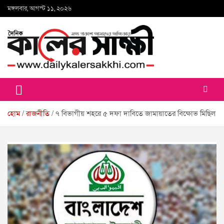
Skip
মঙ্গলবার, আগস্ট ১১, ২০২৬
to
content
কালের সাক্ষী
হোম
রাজনীতি
৭ বিভাগীয় শহরে ৫ দফা দাবিতে জামায়াতের বিক্ষোভ মিছিল