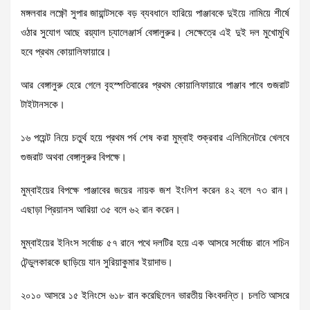
মঙ্গলবার লক্ষ্ণৌ সুপার জায়ান্টসকে বড় ব্যবধানে হারিয়ে পাঞ্জাবকে দুইয়ে নামিয়ে শীর্ষে
ওঠার সুযোগ আছে রয়্যাল চ্যালেঞ্জার্স বেঙ্গালুরুর। সেক্ষেত্রে এই দুই দল মুখোমুখি
হবে প্রথম কোয়ালিফায়ারে।
আর বেঙ্গালুরু হেরে গেলে বৃহস্পতিবারের প্রথম কোয়ালিফায়ারে পাঞ্জাব পাবে গুজরাট
টাইটানসকে।
১৬ পয়েন্ট নিয়ে চতুর্থ হয়ে প্রথম পর্ব শেষ করা মুম্বাই শুক্রবার এলিমিনেটরে খেলবে
গুজরাট অথবা বেঙ্গালুরুর বিপক্ষে।
মুম্বাইয়ের বিপক্ষে পাঞ্জাবের জয়ের নায়ক জশ ইংলিশ করেন ৪২ বলে ৭৩ রান।
এছাড়া প্রিয়ানস আরিয়া ৩৫ বলে ৬২ রান করেন।
মুম্বাইয়ের ইনিংস সর্বোচ্চ ৫৭ রানে পথে দলটির হয়ে এক আসরে সর্বোচ্চ রানে শচিন
টেন্ডুলকারকে ছাড়িয়ে যান সুরিয়াকুমার ইয়াদাভ।
২০১০ আসরে ১৫ ইনিংসে ৬১৮ রান করেছিলেন ভারতীয় কিংবদন্তি। চলতি আসরে